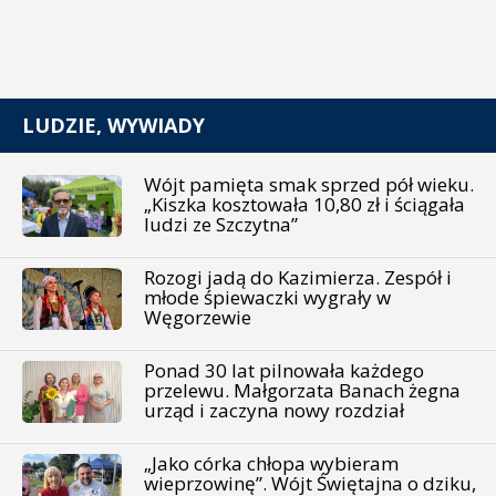
LUDZIE, WYWIADY
Wójt pamięta smak sprzed pół wieku.
„Kiszka kosztowała 10,80 zł i ściągała
ludzi ze Szczytna”
Rozogi jadą do Kazimierza. Zespół i
młode śpiewaczki wygrały w
Węgorzewie
Ponad 30 lat pilnowała każdego
przelewu. Małgorzata Banach żegna
urząd i zaczyna nowy rozdział
„Jako córka chłopa wybieram
wieprzowinę”. Wójt Świętajna o dziku,