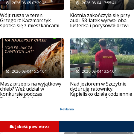
2026-08-05 07:29:48
2026-08-04 17:55:41
Wójt rusza w teren.
Kłótnia zakończyła się przy
Grzegorz Kaczmarczyk
audi. 58-latek wyrwał oba
spotka się z mieszkańcami
lusterka i porysował drzwi
14 sołectw
2026-08-04 15:54:04
2026-08-04 13:54:04
Masz przepis na wyjątkowy
Nad jeziorem w Szczytnie
chleb? Weź udział w
dyżurują ratownicy.
konkursie podczas
Kąpielisko działa codziennie
Festiwalu Chleba!
przez osiem godzin
Reklama
Jakość powietrza