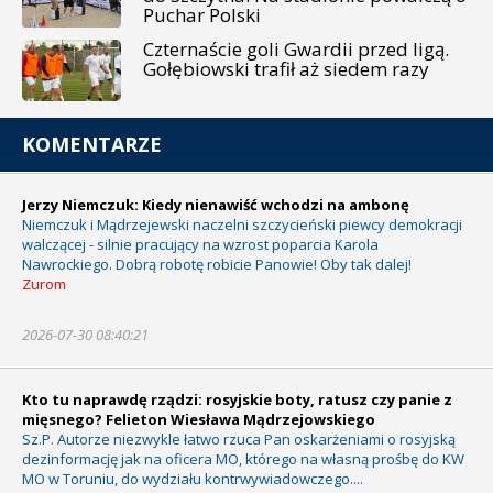
Puchar Polski
Czternaście goli Gwardii przed ligą.
Gołębiowski trafił aż siedem razy
KOMENTARZE
Jerzy Niemczuk: Kiedy nienawiść wchodzi na ambonę
Niemczuk i Mądrzejewski naczelni szczycieński piewcy demokracji
walczącej - silnie pracujący na wzrost poparcia Karola
Nawrockiego. Dobrą robotę robicie Panowie! Oby tak dalej!
Zurom
2026-07-30 08:40:21
Kto tu naprawdę rządzi: rosyjskie boty, ratusz czy panie z
mięsnego? Felieton Wiesława Mądrzejowskiego
Sz.P. Autorze niezwykle łatwo rzuca Pan oskarżeniami o rosyjską
dezinformację jak na oficera MO, którego na własną prośbę do KW
MO w Toruniu, do wydziału kontrwywiadowczego....