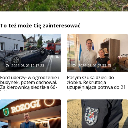
To też może Cię zainteresować
2026-08-05 12:17:23
2026-08-05 07:55:45
Ford uderzył w ogrodzenie i
Pasym szuka dzieci do
budynek, potem dachował.
żłobka. Rekrutacja
Za kierownicą siedziała 66-
uzupełniająca potrwa do 21
latka
sierpnia