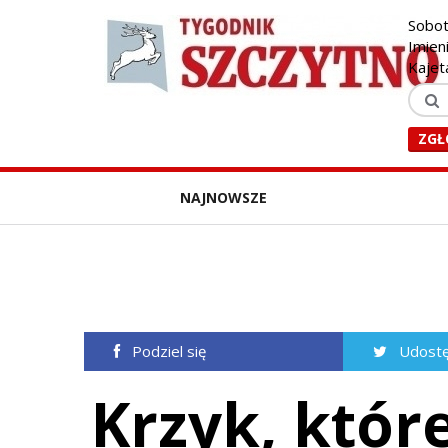
Sobot
Imien
Kajet
ZGŁ
NAJNOWSZE
Podziel się
Udostę
Krzyk, któr