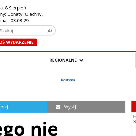
a, 8 Sierpień
iny: Donaty, Olechny,
ana -
03:03:30
OŚ WYDARZENIE
REGIONALNE
Reklama
pnij
Wyślij
ego nie