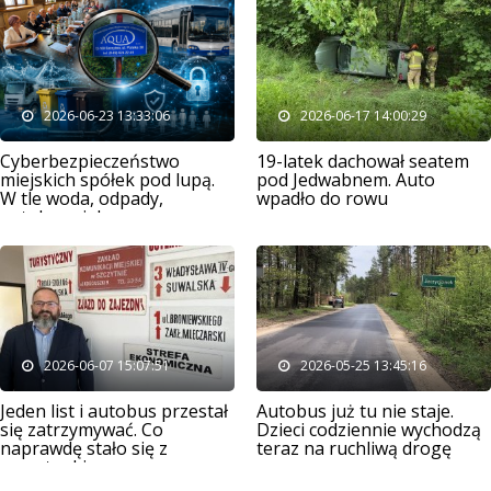
2026-06-23 13:33:06
2026-06-17 14:00:29
Cyberbezpieczeństwo
19-latek dachował seatem
miejskich spółek pod lupą.
pod Jedwabnem. Auto
W tle woda, odpady,
wpadło do rowu
autobusy i dane
mieszkańców
2026-06-07 15:07:51
2026-05-25 13:45:16
Jeden list i autobus przestał
Autobus już tu nie staje.
się zatrzymywać. Co
Dzieci codziennie wychodzą
naprawdę stało się z
teraz na ruchliwą drogę
przystankiem w
Szczycionku?