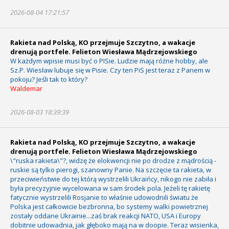
2026-08-04 17:21:57
Rakieta nad Polską, KO przejmuje Szczytno, a wakacje
drenują portfele. Felieton Wiesława Mądrzejowskiego
W każdym wpisie musi być o PISie. Ludzie mają różne hobby, ale
Sz.P. Wiesław lubuje się w Pisie. Czy ten PiS jest teraz z Panem w
pokoju? Jeśli tak to który?
Waldemar
2026-08-03 18:39:39
Rakieta nad Polską, KO przejmuje Szczytno, a wakacje
drenują portfele. Felieton Wiesława Mądrzejowskiego
\"ruska rakieta\"?, widzę że elokwencji nie po drodze z mądrością -
ruskie są tylko pierogi, szanowny Panie. Na szczęcie ta rakieta, w
przeciwieństwie do tej którą wystrzelili Ukraińcy, nikogo nie zabiła i
była precyzyjnie wycelowana w sam środek pola. Jeżeli tę rakietę
fatycznie wystrzelili Rosjanie to właśnie udowodnili światu że
Polska jest całkowicie bezbronna, bo systemy walki powietrznej
zostały oddane Ukrainie...zaś brak reakcji NATO, USA i Europy
dobitnie udowadnia, jak głęboko mają na w doopie. Teraz wisienka,