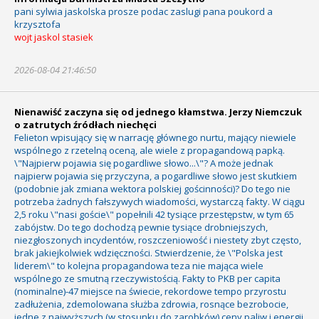
pani sylwia jaskolska prosze podac zaslugi pana poukord a
krzysztofa
wojt jaskol stasiek
2026-08-04 21:46:50
Nienawiść zaczyna się od jednego kłamstwa. Jerzy Niemczuk
o zatrutych źródłach niechęci
Felieton wpisujący się w narrację głównego nurtu, mający niewiele
wspólnego z rzetelną oceną, ale wiele z propagandową papką.
\"Najpierw pojawia się pogardliwe słowo...\"? A może jednak
najpierw pojawia się przyczyna, a pogardliwe słowo jest skutkiem
(podobnie jak zmiana wektora polskiej gościnności)? Do tego nie
potrzeba żadnych fałszywych wiadomości, wystarczą fakty. W ciągu
2,5 roku \"nasi goście\" popełnili 42 tysiące przestępstw, w tym 65
zabójstw. Do tego dochodzą pewnie tysiące drobniejszych,
niezgłoszonych incydentów, roszczeniowość i niestety zbyt często,
brak jakiejkolwiek wdzięczności. Stwierdzenie, że \"Polska jest
liderem\" to kolejna propagandowa teza nie mająca wiele
wspólnego ze smutną rzeczywistością. Fakty to PKB per capita
(nominalne)-47 miejsce na świecie, rekordowe tempo przyrostu
zadłużenia, zdemolowana służba zdrowia, rosnące bezrobocie,
jedne z najwyższych (w stosunku do zarobków) ceny paliw i energii