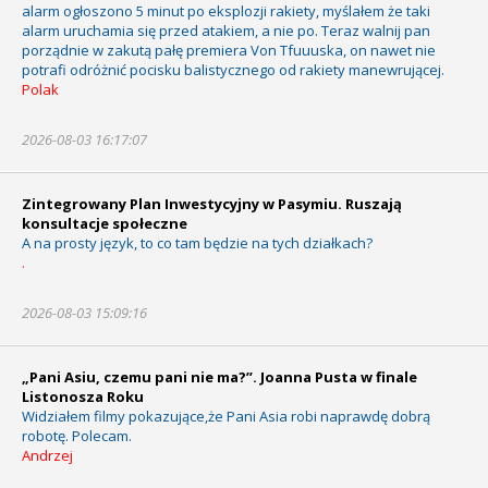
alarm ogłoszono 5 minut po eksplozji rakiety, myślałem że taki
alarm uruchamia się przed atakiem, a nie po. Teraz walnij pan
porządnie w zakutą pałę premiera Von Tfuuuska, on nawet nie
potrafi odróżnić pocisku balistycznego od rakiety manewrującej.
Polak
2026-08-03 16:17:07
Zintegrowany Plan Inwestycyjny w Pasymiu. Ruszają
konsultacje społeczne
A na prosty język, to co tam będzie na tych działkach?
.
2026-08-03 15:09:16
„Pani Asiu, czemu pani nie ma?”. Joanna Pusta w finale
Listonosza Roku
Widziałem filmy pokazujące,że Pani Asia robi naprawdę dobrą
robotę. Polecam.
Andrzej