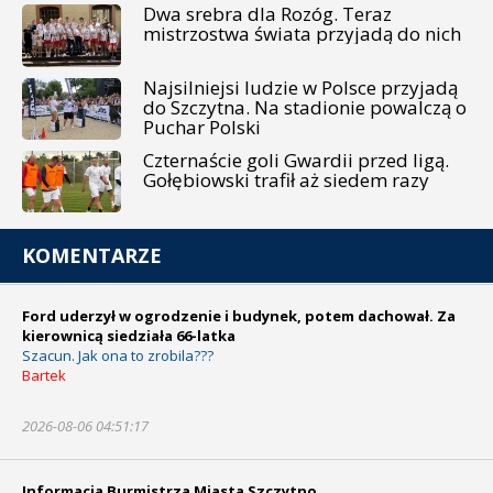
Dwa srebra dla Rozóg. Teraz
mistrzostwa świata przyjadą do nich
Najsilniejsi ludzie w Polsce przyjadą
do Szczytna. Na stadionie powalczą o
Puchar Polski
Czternaście goli Gwardii przed ligą.
Gołębiowski trafił aż siedem razy
KOMENTARZE
Ford uderzył w ogrodzenie i budynek, potem dachował. Za
kierownicą siedziała 66-latka
Szacun. Jak ona to zrobila???
Bartek
2026-08-06 04:51:17
Informacja Burmistrza Miasta Szczytno