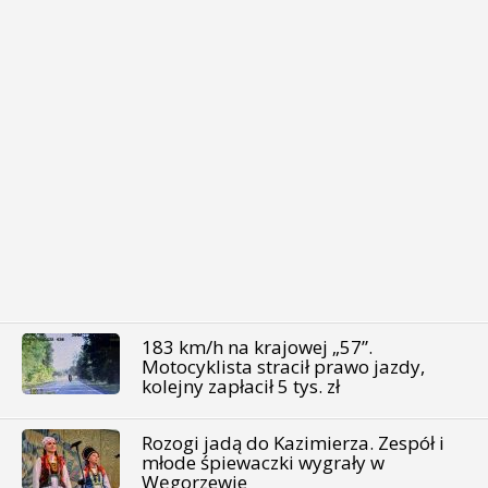
183 km/h na krajowej „57”.
Motocyklista stracił prawo jazdy,
kolejny zapłacił 5 tys. zł
Rozogi jadą do Kazimierza. Zespół i
młode śpiewaczki wygrały w
Węgorzewie