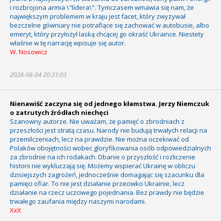
i rozbrojona armia \"lidera\". Tymczasem wmawia się nam, że
największym problemem w kraju jest facet, który zwyzywał
bezczelne gówniary nie potrafiące się zachować w autobusie, albo
emeryt, który przyłożył laską chcącej go okraść Ukraince. Niestety
właśnie w tę narrację wpisuje się autor.
W. Nosowicz
2026-08-04 20:31:03
Nienawiść zaczyna się od jednego kłamstwa. Jerzy Niemczuk
o zatrutych źródłach niechęci
Szanowny autorze. Nie uważam, że pamięć o zbrodniach z
przeszłości jest stratą czasu. Narody nie budują trwałych relacji na
przemilczeniach, lecz na prawdzie. Nie można oczekiwać od
Polaków obojętności wobec gloryfikowania osób odpowiedzialnych
za zbrodnie na ich rodakach. Dbanie o przyszłość i rozliczenie
historii nie wykluczają się. Możemy wspierać Ukrainę w obliczu
dzisiejszych zagrożeń, jednocześnie domagając się szacunku dla
pamięci ofiar. To nie jest działanie przeciwko Ukrainie, lecz
działanie na rzecz uczciwego pojednania. Bez prawdy nie będzie
trwałego zaufania między naszymi narodami.
XxX