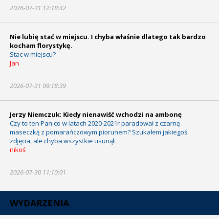
2026-07-31 12:18:42
Nie lubię stać w miejscu. I chyba właśnie dlatego tak bardzo
kocham florystykę.
Stac w miejscu?
Jan
2026-07-31 09:18:39
Jerzy Niemczuk: Kiedy nienawiść wchodzi na ambonę
Czy to ten Pan co w latach 2020-2021r paradował z czarną
maseczką z pomarańczowym piorunem? Szukałem jakiegoś
zdjęcia, ale chyba wszystkie usunął.
nikoś
2026-07-30 11:10:01
WYDARZENIA