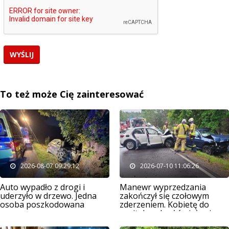
To też może Cię zainteresować
2026-08-07 09:29:12
2026-07-10 11:06:26
Auto wypadło z drogi i
Manewr wyprzedzania
uderzyło w drzewo. Jedna
zakończył się czołowym
osoba poszkodowana
zderzeniem. Kobietę do
szpitala zabrał śmigłowiec
LPR