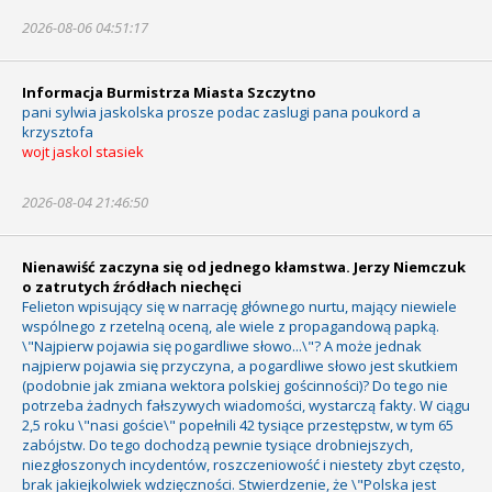
2026-08-06 04:51:17
Informacja Burmistrza Miasta Szczytno
pani sylwia jaskolska prosze podac zaslugi pana poukord a
krzysztofa
wojt jaskol stasiek
2026-08-04 21:46:50
Nienawiść zaczyna się od jednego kłamstwa. Jerzy Niemczuk
o zatrutych źródłach niechęci
Felieton wpisujący się w narrację głównego nurtu, mający niewiele
wspólnego z rzetelną oceną, ale wiele z propagandową papką.
\"Najpierw pojawia się pogardliwe słowo...\"? A może jednak
najpierw pojawia się przyczyna, a pogardliwe słowo jest skutkiem
(podobnie jak zmiana wektora polskiej gościnności)? Do tego nie
potrzeba żadnych fałszywych wiadomości, wystarczą fakty. W ciągu
2,5 roku \"nasi goście\" popełnili 42 tysiące przestępstw, w tym 65
zabójstw. Do tego dochodzą pewnie tysiące drobniejszych,
niezgłoszonych incydentów, roszczeniowość i niestety zbyt często,
brak jakiejkolwiek wdzięczności. Stwierdzenie, że \"Polska jest