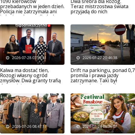
1090 kierowców
Dwa srebra dla Rozóg.
przebadanych w jeden dzień.
Teraz mistrzostwa świata
Policja nie zatrzymała ani
przyjadą do nich
jednej osoby po alkoholu
2026-07-28 07:32:51
2026-07-27 20:46:38
Kalwa ma dostać tlen,
Drift na parkingu, ponad 0,7
Rozogi własny ogród
promila i prawa jazdy
zmysłów. Dwa granty trafią
zatrzymane. Taki był
do powiatu
weekend na drogach
powiatu
2026-07-26 08:47:17
2026-07-24 08:36:07