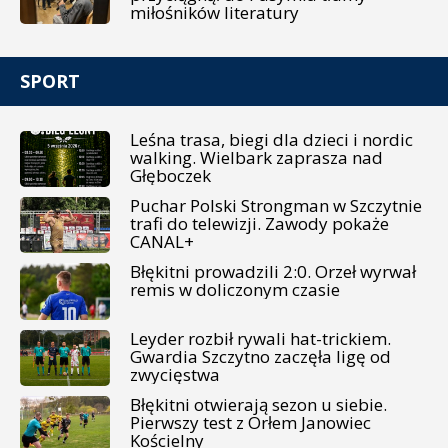
miłośników literatury
SPORT
Leśna trasa, biegi dla dzieci i nordic
walking. Wielbark zaprasza nad
Głęboczek
Puchar Polski Strongman w Szczytnie
trafi do telewizji. Zawody pokaże
CANAL+
Błękitni prowadzili 2:0. Orzeł wyrwał
remis w doliczonym czasie
Leyder rozbił rywali hat-trickiem.
Gwardia Szczytno zaczęła ligę od
zwycięstwa
Błękitni otwierają sezon u siebie.
Pierwszy test z Orłem Janowiec
Kościelny