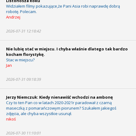
Listonosza Roku
Widziałem filmy pokazujące,że Pani Asia robi naprawdę dobrą
robotę. Polecam.
Andrzej
2026-07-31 12:18:42
Nie lubię stać w miejscu. I chyba właśnie dlatego tak bardzo
kocham florystykę.
Stac w miejscu?
Jan
2026-07-31 09:18:39
Jerzy Niemczuk: Kiedy nienawiść wchodzi na ambonę
Czy to ten Pan co w latach 2020-2021r paradował z czarną
maseczką z pomarańczowym piorunem? Szukałem jakiegoś
zdjęcia, ale chyba wszystkie usunął.
nikoś
2026-07-30 11:10:01