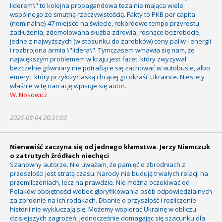
liderem\" to kolejna propagandowa teza nie mająca wiele
wspólnego ze smutną rzeczywistością. Fakty to PKB per capita
(nominalne)-47 miejsce na świecie, rekordowe tempo przyrostu
zadłużenia, zdemolowana służba zdrowia, rosnące bezrobocie,
jedne z najwyższych (w stosunku do zarobków) ceny paliw i energii
i rozbrojona armia \"lidera\". Tymczasem wmawia się nam, że
największym problemem w kraju jest facet, który zwyzywał
bezczelne gówniary nie potrafiące się zachować w autobusie, albo
emeryt, który przyłożył laską chcącej go okraść Ukraince. Niestety
właśnie w tę narrację wpisuje się autor.
W. Nosowicz
2026-08-04 20:31:03
Nienawiść zaczyna się od jednego kłamstwa. Jerzy Niemczuk
o zatrutych źródłach niechęci
Szanowny autorze. Nie uważam, że pamięć o zbrodniach z
przeszłości jest stratą czasu. Narody nie budują trwałych relacji na
przemilczeniach, lecz na prawdzie. Nie można oczekiwać od
Polaków obojętności wobec gloryfikowania osób odpowiedzialnych
za zbrodnie na ich rodakach. Dbanie o przyszłość i rozliczenie
historii nie wykluczają się. Możemy wspierać Ukrainę w obliczu
dzisiejszych zagrożeń, jednocześnie domagając się szacunku dla