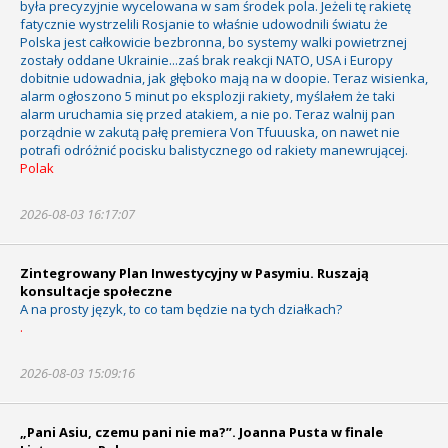
była precyzyjnie wycelowana w sam środek pola. Jeżeli tę rakietę
fatycznie wystrzelili Rosjanie to właśnie udowodnili światu że
Polska jest całkowicie bezbronna, bo systemy walki powietrznej
zostały oddane Ukrainie...zaś brak reakcji NATO, USA i Europy
dobitnie udowadnia, jak głęboko mają na w doopie. Teraz wisienka,
alarm ogłoszono 5 minut po eksplozji rakiety, myślałem że taki
alarm uruchamia się przed atakiem, a nie po. Teraz walnij pan
porządnie w zakutą pałę premiera Von Tfuuuska, on nawet nie
potrafi odróżnić pocisku balistycznego od rakiety manewrującej.
Polak
2026-08-03 16:17:07
Zintegrowany Plan Inwestycyjny w Pasymiu. Ruszają
konsultacje społeczne
A na prosty język, to co tam będzie na tych działkach?
.
2026-08-03 15:09:16
„Pani Asiu, czemu pani nie ma?”. Joanna Pusta w finale