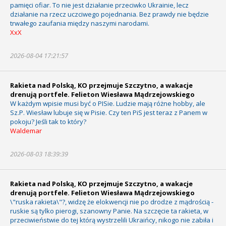
pamięci ofiar. To nie jest działanie przeciwko Ukrainie, lecz
działanie na rzecz uczciwego pojednania. Bez prawdy nie będzie
trwałego zaufania między naszymi narodami.
XxX
2026-08-04 17:21:57
Rakieta nad Polską, KO przejmuje Szczytno, a wakacje
drenują portfele. Felieton Wiesława Mądrzejowskiego
W każdym wpisie musi być o PISie. Ludzie mają różne hobby, ale
Sz.P. Wiesław lubuje się w Pisie. Czy ten PiS jest teraz z Panem w
pokoju? Jeśli tak to który?
Waldemar
2026-08-03 18:39:39
Rakieta nad Polską, KO przejmuje Szczytno, a wakacje
drenują portfele. Felieton Wiesława Mądrzejowskiego
\"ruska rakieta\"?, widzę że elokwencji nie po drodze z mądrością -
ruskie są tylko pierogi, szanowny Panie. Na szczęcie ta rakieta, w
przeciwieństwie do tej którą wystrzelili Ukraińcy, nikogo nie zabiła i