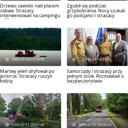
Drzewo zawisło nad placem
Zgubił się podczas
zabaw. Strażacy
grzybobrania. Nocą szukali
interweniowali na campingu
go policjanci i strażacy
w Dłużku
2026-07-24 13:18:06
2026-07-15 16:34:05
Martwy jeleń dryfował po
Samorządy i strażacy przy
jeziorze. Strażacy ruszyli
jednym stole. Rozmawiali o
łodzią
bezpieczeństwie
mieszkańców
2026-07-11 20:21:44
2026-07-07 09:00:24