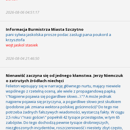
2026-08-06 04:51:17
Informacja Burmistrza Miasta Szczytno
pani sylwia jaskolska prosze podac zaslugi pana poukord a
krzysztofa
wojt jaskol stasiek
2026-08-04 21:46:50
Nienawiść zaczyna się od jednego kłamstwa. Jerzy Niemczuk
o zatrutych źródłach niechęci
Felieton wpisujący się w narrację głównego nurtu, mający niewiele
wspólnego z rzetelną oceną, ale wiele z propagandową papką.
\"Najpierw pojawia się pogardliwe słowo...\"? A może jednak
najpierw pojawia się przyczyna, a pogardliwe słowo jest skutkiem
(podobnie jak zmiana wektora polskiej gościnności)? Do tego nie
potrzeba żadnych fałszywych wiadomości, wystarczą fakty. W ciągu
2,5 roku \"nasi goście\" popełnili 42 tysiące przestępstw, w tym 65
zabójstw. Do tego dochodzą pewnie tysiące drobniejszych,
niezgłoszonych incydentów, roszczeniowość i niestety zbyt często,