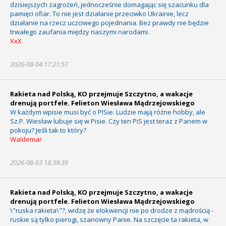
dzisiejszych zagrożeń, jednocześnie domagając się szacunku dla
pamięci ofiar. To nie jest działanie przeciwko Ukrainie, lecz
działanie na rzecz uczciwego pojednania. Bez prawdy nie będzie
trwałego zaufania między naszymi narodami.
XxX
2026-08-04 17:21:57
Rakieta nad Polską, KO przejmuje Szczytno, a wakacje
drenują portfele. Felieton Wiesława Mądrzejowskiego
W każdym wpisie musi być o PISie. Ludzie mają różne hobby, ale
Sz.P. Wiesław lubuje się w Pisie. Czy ten PiS jest teraz z Panem w
pokoju? Jeśli tak to który?
Waldemar
2026-08-03 18:39:39
Rakieta nad Polską, KO przejmuje Szczytno, a wakacje
drenują portfele. Felieton Wiesława Mądrzejowskiego
\"ruska rakieta\"?, widzę że elokwencji nie po drodze z mądrością -
ruskie są tylko pierogi, szanowny Panie. Na szczęcie ta rakieta, w