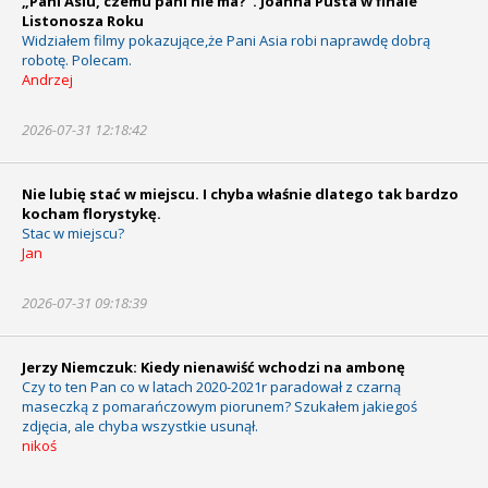
„Pani Asiu, czemu pani nie ma?”. Joanna Pusta w finale
Listonosza Roku
Widziałem filmy pokazujące,że Pani Asia robi naprawdę dobrą
robotę. Polecam.
Andrzej
2026-07-31 12:18:42
Nie lubię stać w miejscu. I chyba właśnie dlatego tak bardzo
kocham florystykę.
Stac w miejscu?
Jan
2026-07-31 09:18:39
Jerzy Niemczuk: Kiedy nienawiść wchodzi na ambonę
Czy to ten Pan co w latach 2020-2021r paradował z czarną
maseczką z pomarańczowym piorunem? Szukałem jakiegoś
zdjęcia, ale chyba wszystkie usunął.
nikoś