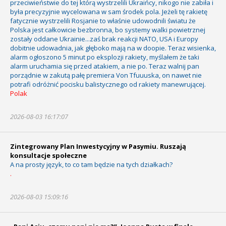
przeciwieństwie do tej którą wystrzelili Ukraińcy, nikogo nie zabiła i
była precyzyjnie wycelowana w sam środek pola. Jeżeli tę rakietę
fatycznie wystrzelili Rosjanie to właśnie udowodnili światu że
Polska jest całkowicie bezbronna, bo systemy walki powietrznej
zostały oddane Ukrainie...zaś brak reakcji NATO, USA i Europy
dobitnie udowadnia, jak głęboko mają na w doopie. Teraz wisienka,
alarm ogłoszono 5 minut po eksplozji rakiety, myślałem że taki
alarm uruchamia się przed atakiem, a nie po. Teraz walnij pan
porządnie w zakutą pałę premiera Von Tfuuuska, on nawet nie
potrafi odróżnić pocisku balistycznego od rakiety manewrującej.
Polak
2026-08-03 16:17:07
Zintegrowany Plan Inwestycyjny w Pasymiu. Ruszają
konsultacje społeczne
A na prosty język, to co tam będzie na tych działkach?
.
2026-08-03 15:09:16