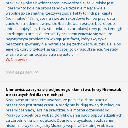
brak jakiejkolwiek wdzięczności. Stwierdzenie, że \"Polska jest
liderem\" to kolejna propagandowa teza nie mająca wiele
wspólnego ze smutną rzeczywistością. Fakty to PKB per capita
(nominalne)-47 miejsce na świecie, rekordowe tempo przyrostu
zadłużenia, zdemolowana służba zdrowia, rosnące bezrobocie,
jedne z najwyższych (w stosunku do zarobków) ceny paliw i energii
i rozbrojona armia \"lidera\". Tymczasem wmawia się nam, że
największym problemem w kraju jest facet, który zwyzywał
bezczelne gówniary nie potrafiące się zachować w autobusie, albo
emeryt, który przyłożył laską chcącej go okraść Ukraince. Niestety
właśnie w tę narrację wpisuje się autor.
W. Nosowicz
2026-08-04 20:31:03
Nienawiść zaczyna się od jednego kłamstwa. Jerzy Niemczuk
o zatrutych źródłach niechęci
Szanowny autorze. Nie uważam, że pamięć o zbrodniach z
przeszłości jest stratą czasu. Narody nie budują trwałych relacji na
przemilczeniach, lecz na prawdzie. Nie można oczekiwać od
Polaków obojętności wobec gloryfikowania osób odpowiedzialnych
za zbrodnie na ich rodakach. Dbanie o przyszłość i rozliczenie
historii nie wykluczają się. Możemy wspierać Ukrainę w obliczu