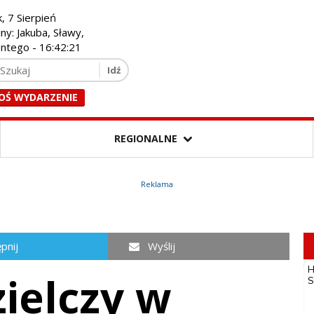
k, 7 Sierpień
iny: Jakuba, Sławy,
entego -
16:42:22
OŚ WYDARZENIE
REGIONALNE
Reklama
pnij
Wyślij
ielczy w