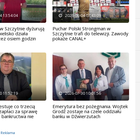
4 13:54:04
2026-08-04 07:43:09
w Szczytnie dyżurują
Puchar Polski Strongman w
ielisko działa
Szczytnie trafi do telewizji. Zawody
zez osiem godzin
pokaże CANAL+
0 11:52:19
2026-07-30 10:01:56
stuje co trzecią
Emerytura bez pożegnania. Wojtek
zapłaci za sprawę
Grodź zostaje na czele oddziału
: bankructwa nie
banku w Dźwierzutach
Reklama