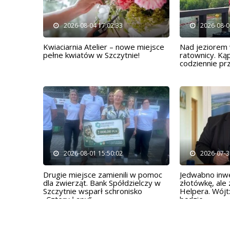
2026-08-04 17:02:33
2026-08-0
Kwiaciarnia Atelier – nowe miejsce
Nad jeziorem 
pełne kwiatów w Szczytnie!
ratownicy. Kąp
codziennie pr
2026-08-01 15:50:02
2026-07-3
Drugie miejsce zamienili w pomoc
Jedwabno inwe
dla zwierząt. Bank Spółdzielczy w
złotówkę, ale 
Szczytnie wsparł schronisko
Helpera. Wójt
„Cztery Łapy”
będzie