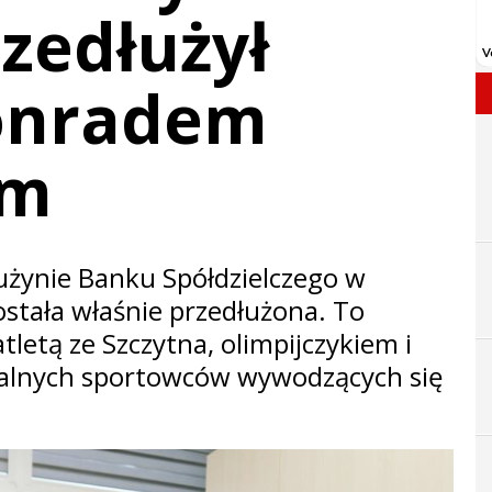
rzedłużył
onradem
im
użynie Banku Spółdzielczego w
stała właśnie przedłużona. To
letą ze Szczytna, olimpijczykiem i
walnych sportowców wywodzących się