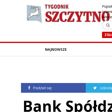
Piąte
Imien
Winc
ZGŁ
NAJNOWSZE
Podziel się
Udostę
Bank Spółdz