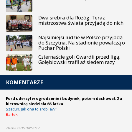
Dwa srebra dla Rozóg. Teraz
mistrzostwa świata przyjadą do nich
Najsilniejsi ludzie w Polsce przyjadą
do Szczytna. Na stadionie powalczą o
Puchar Polski
Czternaście goli Gwardii przed ligą.
Gołębiowski trafił aż siedem razy
KOMENTARZE
Ford uderzył w ogrodzenie i budynek, potem dachował. Za
kierownicą siedziała 66-latka
Szacun. Jak ona to zrobila???
Bartek
2026-08-06 04:51:17