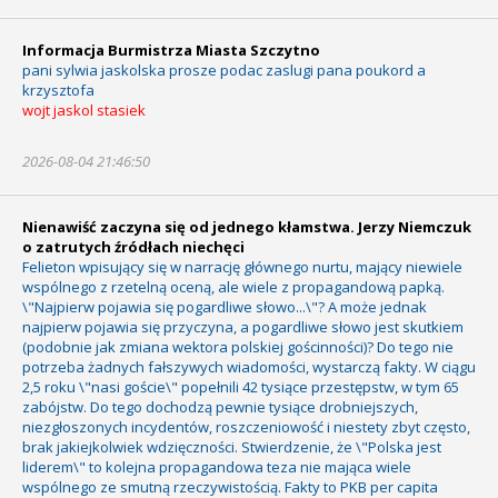
Informacja Burmistrza Miasta Szczytno
pani sylwia jaskolska prosze podac zaslugi pana poukord a
krzysztofa
wojt jaskol stasiek
2026-08-04 21:46:50
Nienawiść zaczyna się od jednego kłamstwa. Jerzy Niemczuk
o zatrutych źródłach niechęci
Felieton wpisujący się w narrację głównego nurtu, mający niewiele
wspólnego z rzetelną oceną, ale wiele z propagandową papką.
\"Najpierw pojawia się pogardliwe słowo...\"? A może jednak
najpierw pojawia się przyczyna, a pogardliwe słowo jest skutkiem
(podobnie jak zmiana wektora polskiej gościnności)? Do tego nie
potrzeba żadnych fałszywych wiadomości, wystarczą fakty. W ciągu
2,5 roku \"nasi goście\" popełnili 42 tysiące przestępstw, w tym 65
zabójstw. Do tego dochodzą pewnie tysiące drobniejszych,
niezgłoszonych incydentów, roszczeniowość i niestety zbyt często,
brak jakiejkolwiek wdzięczności. Stwierdzenie, że \"Polska jest
liderem\" to kolejna propagandowa teza nie mająca wiele
wspólnego ze smutną rzeczywistością. Fakty to PKB per capita