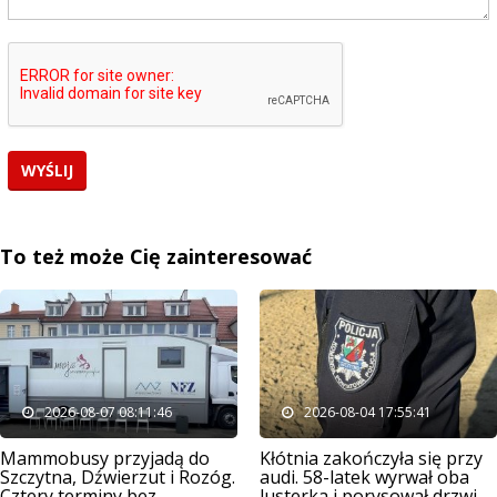
To też może Cię zainteresować
2026-08-07 08:11:46
2026-08-04 17:55:41
Mammobusy przyjadą do
Kłótnia zakończyła się przy
Szczytna, Dźwierzut i Rozóg.
audi. 58-latek wyrwał oba
Cztery terminy bez
lusterka i porysował drzwi