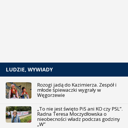
LUDZIE, WYWIADY
Rozogi jadą do Kazimierza. Zespół i
młode śpiewaczki wygrały w
Węgorzewie
„To nie jest święto PiS ani KO czy PSL”.
Radna Teresa Moczydłowska o
nieobecności władz podczas godziny
„W”