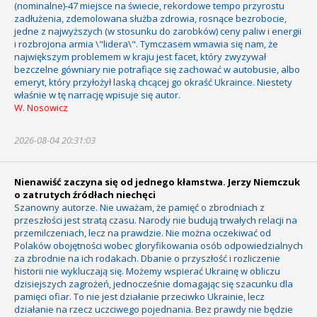
(nominalne)-47 miejsce na świecie, rekordowe tempo przyrostu
zadłużenia, zdemolowana służba zdrowia, rosnące bezrobocie,
jedne z najwyższych (w stosunku do zarobków) ceny paliw i energii
i rozbrojona armia \"lidera\". Tymczasem wmawia się nam, że
największym problemem w kraju jest facet, który zwyzywał
bezczelne gówniary nie potrafiące się zachować w autobusie, albo
emeryt, który przyłożył laską chcącej go okraść Ukraince. Niestety
właśnie w tę narrację wpisuje się autor.
W. Nosowicz
2026-08-04 20:31:03
Nienawiść zaczyna się od jednego kłamstwa. Jerzy Niemczuk
o zatrutych źródłach niechęci
Szanowny autorze. Nie uważam, że pamięć o zbrodniach z
przeszłości jest stratą czasu. Narody nie budują trwałych relacji na
przemilczeniach, lecz na prawdzie. Nie można oczekiwać od
Polaków obojętności wobec gloryfikowania osób odpowiedzialnych
za zbrodnie na ich rodakach. Dbanie o przyszłość i rozliczenie
historii nie wykluczają się. Możemy wspierać Ukrainę w obliczu
dzisiejszych zagrożeń, jednocześnie domagając się szacunku dla
pamięci ofiar. To nie jest działanie przeciwko Ukrainie, lecz
działanie na rzecz uczciwego pojednania. Bez prawdy nie będzie