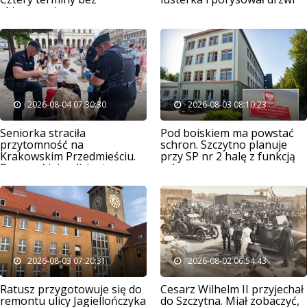
skierowania
2026-08-04 07:30:30
2026-08-03 08:10:23
Seniorka straciła
Pod boiskiem ma powstać
przytomność na
schron. Szczytno planuje
Krakowskim Przedmieściu.
przy SP nr 2 halę z funkcją
Pomagał jej policjant ze
ochronną
Szczytna
2026-08-03 07:20:31
2026-08-02 06:54:43
Ratusz przygotowuje się do
Cesarz Wilhelm II przyjechał
remontu ulicy Jagiellończyka
do Szczytna. Miał zobaczyć,