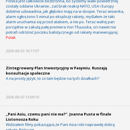
Polska jest całkowicie bezbronna, bo systemy walki powietrznej
zostały oddane Ukrainie...zaś brak reakcji NATO, USA i Europy
dobitnie udowadnia, jak głęboko mają na w doopie. Teraz wisienka,
alarm ogłoszono 5 minut po eksplozji rakiety, myślałem że taki
alarm uruchamia się przed atakiem, a nie po. Teraz walnij pan
porządnie w zakutą pałę premiera Von Tfuuuska, on nawet nie
potrafi odróżnić pocisku balistycznego od rakiety manewrującej.
Polak
2026-08-03 16:17:07
Zintegrowany Plan Inwestycyjny w Pasymiu. Ruszają
konsultacje społeczne
A na prosty język, to co tam będzie na tych działkach?
.
2026-08-03 15:09:16
„Pani Asiu, czemu pani nie ma?”. Joanna Pusta w finale
Listonosza Roku
Widziałem filmy pokazujące,że Pani Asia robi naprawdę dobrą
robotę. Polecam.