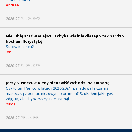
Andrzej
2026-07-31 12:18:42
Nie lubię stać w miejscu. I chyba właśnie dlatego tak bardzo
kocham florystykę.
Stac w miejscu?
Jan
2026-07-31 09:18:39
Jerzy Niemczuk: Kiedy nienawiść wchodzi na ambonę
Czy to ten Pan co w latach 2020-2021r paradował z czarną
maseczką z pomarańczowym piorunem? Szukałem jakiegoś
zdjęcia, ale chyba wszystkie usunął.
nikoś
2026-07-30 11:10:01