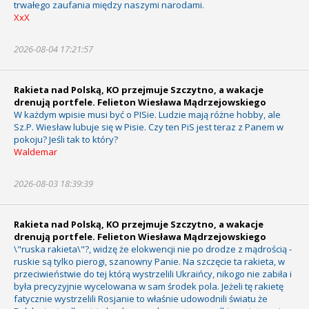
trwałego zaufania między naszymi narodami.
XxX
2026-08-04 17:21:57
Rakieta nad Polską, KO przejmuje Szczytno, a wakacje
drenują portfele. Felieton Wiesława Mądrzejowskiego
W każdym wpisie musi być o PISie. Ludzie mają różne hobby, ale
Sz.P. Wiesław lubuje się w Pisie. Czy ten PiS jest teraz z Panem w
pokoju? Jeśli tak to który?
Waldemar
2026-08-03 18:39:39
Rakieta nad Polską, KO przejmuje Szczytno, a wakacje
drenują portfele. Felieton Wiesława Mądrzejowskiego
\"ruska rakieta\"?, widzę że elokwencji nie po drodze z mądrością -
ruskie są tylko pierogi, szanowny Panie. Na szczęcie ta rakieta, w
przeciwieństwie do tej którą wystrzelili Ukraińcy, nikogo nie zabiła i
była precyzyjnie wycelowana w sam środek pola. Jeżeli tę rakietę
fatycznie wystrzelili Rosjanie to właśnie udowodnili światu że