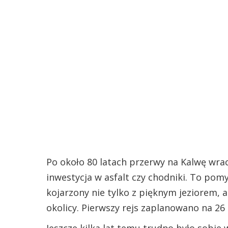
Po około 80 latach przerwy na Kalwę wrac
inwestycja w asfalt czy chodniki. To pom
kojarzony nie tylko z pięknym jeziorem, al
okolicy. Pierwszy rejs zaplanowano na 26
Jeszcze kilka lat temu trudno było sobie