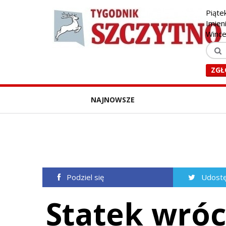
Piąte
Imien
Winc
ZGŁ
NAJNOWSZE
Podziel się
Udostę
Statek wróc