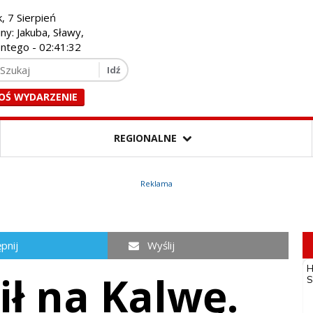
k, 7 Sierpień
iny: Jakuba, Sławy,
entego -
02:41:33
OŚ WYDARZENIE
REGIONALNE
Reklama
pnij
Wyślij
ił na Kalwę.