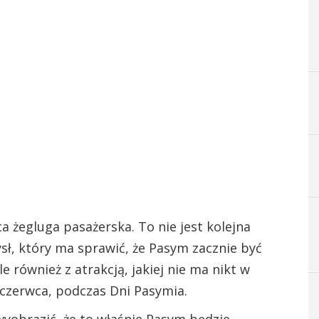
a żegluga pasażerska. To nie jest kolejna
ysł, który ma sprawić, że Pasym zacznie być
e również z atrakcją, jakiej nie ma nikt w
 czerwca, podczas Dni Pasymia.
 wyobrazić, że to właśnie Pasym będzie