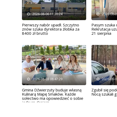
2026-08-06 11:30:24
2026-08-0
Pierwszy nabór upadł. Szczytno
Pasym szuka d
znów szuka dyrektora żłobka za
Rekrutacja uz
8400 zł brutto
21 sierpnia
2026-08-03 08:47:29
2026-08-0
Gmina Dźwierzuty buduje własną
Zgubił się po
Kulinarą Mapę Smaków. Każde
Nocą szukali go
sołectwo ma opowiedzieć o sobie
jednym daniem