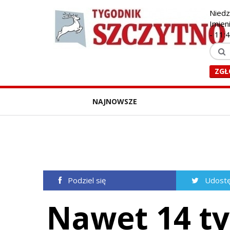
Niedz
Imien
-
11:
ZGŁ
NAJNOWSZE
Podziel się
Udostę
Nawet 14 ty