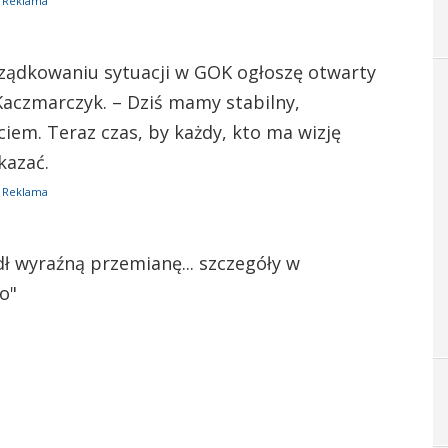
Reklama
ządkowaniu sytuacji w GOK ogłoszę otwarty
aczmarczyk. – Dziś mamy stabilny,
iem. Teraz czas, by każdy, kto ma wizję
kazać.
Reklama
ł wyraźną przemianę... szczegóły w
o"