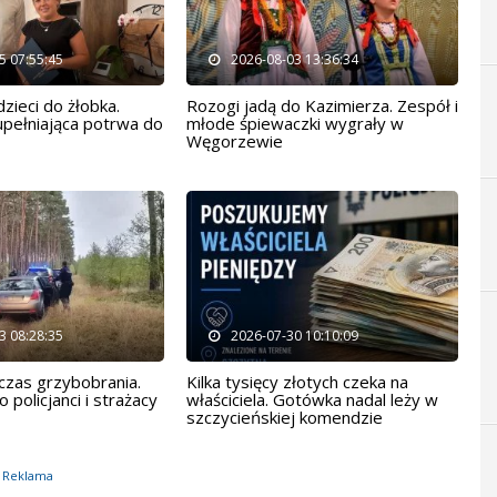
5 07:55:45
2026-08-03 13:36:34
zieci do żłobka.
Rozogi jadą do Kazimierza. Zespół i
upełniająca potrwa do
młode śpiewaczki wygrały w
Węgorzewie
3 08:28:35
2026-07-30 10:10:09
dczas grzybobrania.
Kilka tysięcy złotych czeka na
 policjanci i strażacy
właściciela. Gotówka nadal leży w
szczycieńskiej komendzie
Reklama