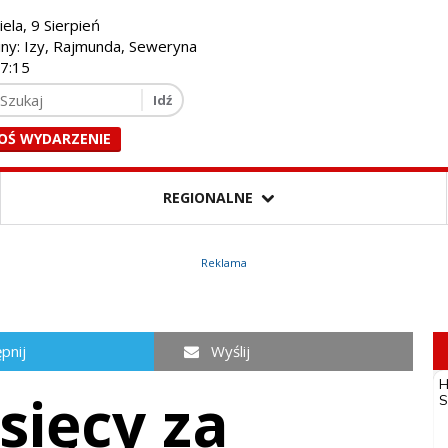
iela, 9 Sierpień
iny: Izy, Rajmunda, Seweryna
47:16
OŚ WYDARZENIE
REGIONALNE
Reklama
pnij
Wyślij
sięcy za