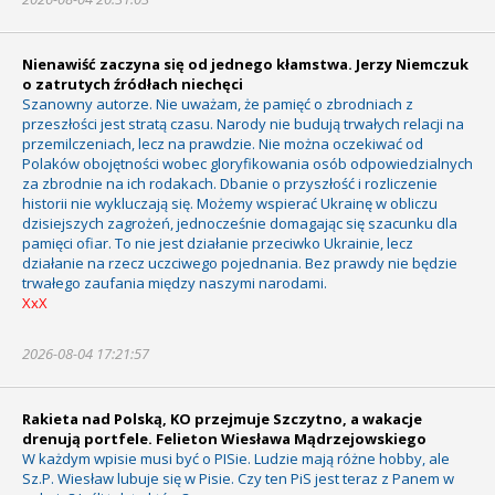
Nienawiść zaczyna się od jednego kłamstwa. Jerzy Niemczuk
o zatrutych źródłach niechęci
Szanowny autorze. Nie uważam, że pamięć o zbrodniach z
przeszłości jest stratą czasu. Narody nie budują trwałych relacji na
przemilczeniach, lecz na prawdzie. Nie można oczekiwać od
Polaków obojętności wobec gloryfikowania osób odpowiedzialnych
za zbrodnie na ich rodakach. Dbanie o przyszłość i rozliczenie
historii nie wykluczają się. Możemy wspierać Ukrainę w obliczu
dzisiejszych zagrożeń, jednocześnie domagając się szacunku dla
pamięci ofiar. To nie jest działanie przeciwko Ukrainie, lecz
działanie na rzecz uczciwego pojednania. Bez prawdy nie będzie
trwałego zaufania między naszymi narodami.
XxX
2026-08-04 17:21:57
Rakieta nad Polską, KO przejmuje Szczytno, a wakacje
drenują portfele. Felieton Wiesława Mądrzejowskiego
W każdym wpisie musi być o PISie. Ludzie mają różne hobby, ale
Sz.P. Wiesław lubuje się w Pisie. Czy ten PiS jest teraz z Panem w