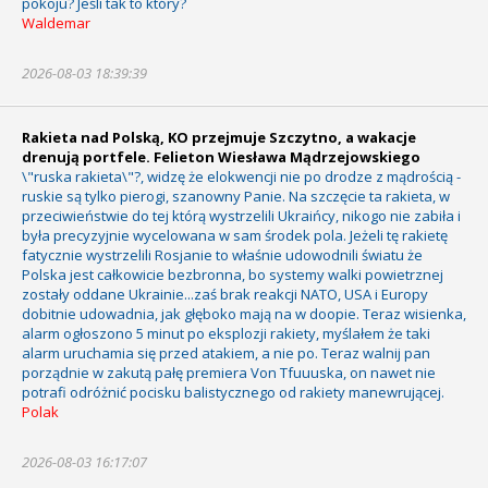
pokoju? Jeśli tak to który?
Waldemar
2026-08-03 18:39:39
Rakieta nad Polską, KO przejmuje Szczytno, a wakacje
drenują portfele. Felieton Wiesława Mądrzejowskiego
\"ruska rakieta\"?, widzę że elokwencji nie po drodze z mądrością -
ruskie są tylko pierogi, szanowny Panie. Na szczęcie ta rakieta, w
przeciwieństwie do tej którą wystrzelili Ukraińcy, nikogo nie zabiła i
była precyzyjnie wycelowana w sam środek pola. Jeżeli tę rakietę
fatycznie wystrzelili Rosjanie to właśnie udowodnili światu że
Polska jest całkowicie bezbronna, bo systemy walki powietrznej
zostały oddane Ukrainie...zaś brak reakcji NATO, USA i Europy
dobitnie udowadnia, jak głęboko mają na w doopie. Teraz wisienka,
alarm ogłoszono 5 minut po eksplozji rakiety, myślałem że taki
alarm uruchamia się przed atakiem, a nie po. Teraz walnij pan
porządnie w zakutą pałę premiera Von Tfuuuska, on nawet nie
potrafi odróżnić pocisku balistycznego od rakiety manewrującej.
Polak
2026-08-03 16:17:07