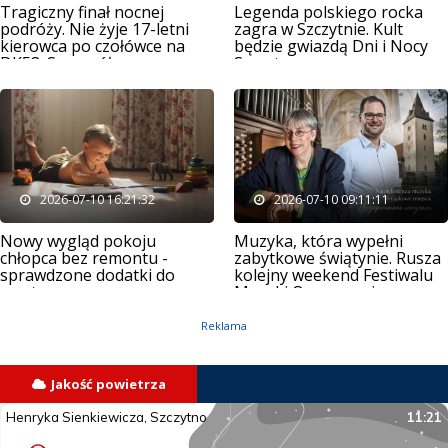
Tragiczny finał nocnej
Legenda polskiego rocka
podróży. Nie żyje 17-letni
zagra w Szczytnie. Kult
kierowca po czołówce na
będzie gwiazdą Dni i Nocy
DK58. Szczegóły
Szczytna
2026-07-10 16:21:32
2026-07-10 09:11:11
Nowy wygląd pokoju
Muzyka, która wypełni
chłopca bez remontu -
zabytkowe świątynie. Rusza
sprawdzone dodatki do
kolejny weekend Festiwalu
wnętrza
Muzyki Organowej
Reklama
Jakość powietrza