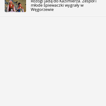
Rozogi jadą do Kazimierza. Zespół i
młode śpiewaczki wygrały w
Węgorzewie