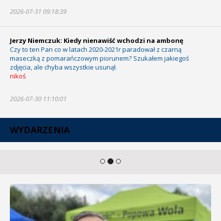
2026-07-31 09:18:39
Jerzy Niemczuk: Kiedy nienawiść wchodzi na ambonę
Czy to ten Pan co w latach 2020-2021r paradował z czarną
maseczką z pomarańczowym piorunem? Szukałem jakiegoś
zdjęcia, ale chyba wszystkie usunął.
nikoś
2026-07-30 11:10:01
WYDARZENIA