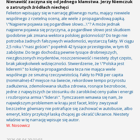
Nienawiść zaczyna się od jednego kłamstwa. Jerzy Niemczuk
o zatrutych źródłach niechęci
Felieton wpisujący się w narrację głównego nurtu, mający niewiele
wspólnego z rzetelną oceną, ale wiele z propagandową papką.
\"Najpierw pojawia się pogardliwe słowo...\"? A może jednak
najpierw pojawia się przyczyna, a pogardliwe słowo jest skutkiem
(podobnie jak zmiana wektora polskiej gościnności)? Do tego nie
potrzeba żadnych fałszywych wiadomości, wystarczą fakty. W ciągu
2,5 roku \"nasi goście\" popełnili 42 tysiące przestępstw, w tym 65
zabójstw. Do tego dochodzą pewnie tysiące drobniejszych,
niezgłoszonych incydentów, roszczeniowość i niestety zbyt często,
brak jakiejkolwiek wdzięczności. Stwierdzenie, że \"Polska jest
liderem\" to kolejna propagandowa teza nie mająca wiele
wspólnego ze smutną rzeczywistością. Fakty to PKB per capita
(nominalne)-47 miejsce na świecie, rekordowe tempo przyrostu
zadłużenia, zdemolowana służba zdrowia, rosnące bezrobocie,
jedne z najwyższych (w stosunku do zarobków) ceny paliw i energii
i rozbrojona armia \"lidera\". Tymczasem wmawia się nam, że
największym problemem w kraju jest facet, który zwyzywał
bezczelne gówniary nie potrafiące się zachować w autobusie, albo
emeryt, który przyłożył laską chcącej go okraść Ukraince. Niestety
właśnie w tę narrację wpisuje się autor.
W. Nosowicz
2026-08-04 20:31:03