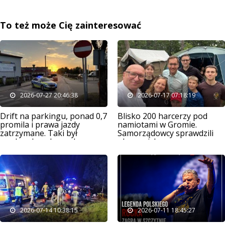
To też może Cię zainteresować
2026-07-27 20:46:38
2026-07-17 07:18:19
Drift na parkingu, ponad 0,7
Blisko 200 harcerzy pod
promila i prawa jazdy
namiotami w Gromie.
zatrzymane. Taki był
Samorządowcy sprawdzili
weekend na drogach
obozowisko
powiatu
2026-07-14 10:38:15
2026-07-11 18:45:27