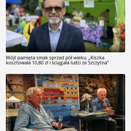
Wójt pamięta smak sprzed pół wieku. „Kiszka
kosztowała 10,80 zł i ściągała ludzi ze Szczytna”