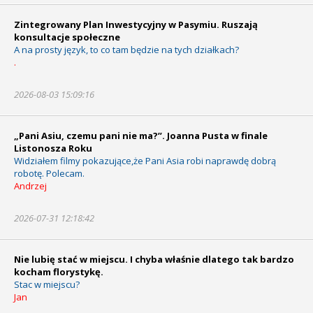
Zintegrowany Plan Inwestycyjny w Pasymiu. Ruszają
konsultacje społeczne
A na prosty język, to co tam będzie na tych działkach?
.
2026-08-03 15:09:16
„Pani Asiu, czemu pani nie ma?”. Joanna Pusta w finale
Listonosza Roku
Widziałem filmy pokazujące,że Pani Asia robi naprawdę dobrą
robotę. Polecam.
Andrzej
2026-07-31 12:18:42
Nie lubię stać w miejscu. I chyba właśnie dlatego tak bardzo
kocham florystykę.
Stac w miejscu?
Jan