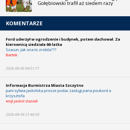
Gołębiowski trafił aż siedem razy
KOMENTARZE
Ford uderzył w ogrodzenie i budynek, potem dachował. Za
kierownicą siedziała 66-latka
Szacun. Jak ona to zrobila???
Bartek
2026-08-06 04:51:17
Informacja Burmistrza Miasta Szczytno
pani sylwia jaskolska prosze podac zaslugi pana poukord a
krzysztofa
wojt jaskol stasiek
2026-08-04 21:46:50