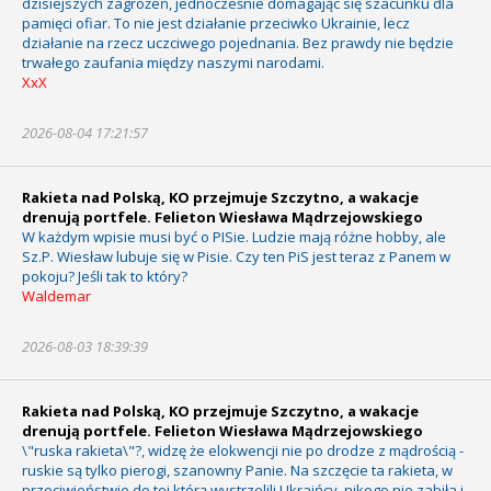
dzisiejszych zagrożeń, jednocześnie domagając się szacunku dla
pamięci ofiar. To nie jest działanie przeciwko Ukrainie, lecz
działanie na rzecz uczciwego pojednania. Bez prawdy nie będzie
trwałego zaufania między naszymi narodami.
XxX
2026-08-04 17:21:57
Rakieta nad Polską, KO przejmuje Szczytno, a wakacje
drenują portfele. Felieton Wiesława Mądrzejowskiego
W każdym wpisie musi być o PISie. Ludzie mają różne hobby, ale
Sz.P. Wiesław lubuje się w Pisie. Czy ten PiS jest teraz z Panem w
pokoju? Jeśli tak to który?
Waldemar
2026-08-03 18:39:39
Rakieta nad Polską, KO przejmuje Szczytno, a wakacje
drenują portfele. Felieton Wiesława Mądrzejowskiego
\"ruska rakieta\"?, widzę że elokwencji nie po drodze z mądrością -
ruskie są tylko pierogi, szanowny Panie. Na szczęcie ta rakieta, w
przeciwieństwie do tej którą wystrzelili Ukraińcy, nikogo nie zabiła i