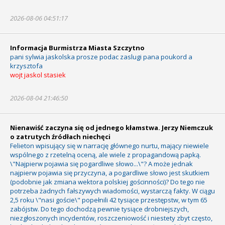
2026-08-06 04:51:17
Informacja Burmistrza Miasta Szczytno
pani sylwia jaskolska prosze podac zaslugi pana poukord a
krzysztofa
wojt jaskol stasiek
2026-08-04 21:46:50
Nienawiść zaczyna się od jednego kłamstwa. Jerzy Niemczuk
o zatrutych źródłach niechęci
Felieton wpisujący się w narrację głównego nurtu, mający niewiele
wspólnego z rzetelną oceną, ale wiele z propagandową papką.
\"Najpierw pojawia się pogardliwe słowo...\"? A może jednak
najpierw pojawia się przyczyna, a pogardliwe słowo jest skutkiem
(podobnie jak zmiana wektora polskiej gościnności)? Do tego nie
potrzeba żadnych fałszywych wiadomości, wystarczą fakty. W ciągu
2,5 roku \"nasi goście\" popełnili 42 tysiące przestępstw, w tym 65
zabójstw. Do tego dochodzą pewnie tysiące drobniejszych,
niezgłoszonych incydentów, roszczeniowość i niestety zbyt często,