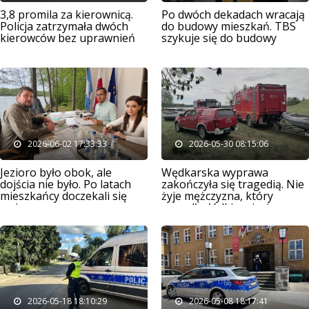
3,8 promila za kierownicą.
Po dwóch dekadach wracają
Policja zatrzymała dwóch
do budowy mieszkań. TBS
kierowców bez uprawnień
szykuje się do budowy
2026-06-02 17:33:33
2026-05-30 08:15:06
Jezioro było obok, ale
Wędkarska wyprawa
dojścia nie było. Po latach
zakończyła się tragedią. Nie
mieszkańcy doczekali się
żyje mężczyzna, który
zmiany
wypadł z łódki na jeziorze
Kalwa
2026-05-18 18:10:29
2026-05-08 18:17:41