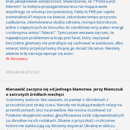
brak jakiejkolwiek wdzięczności. Stwierdzenie, że \"Polska jest
liderem\" to kolejna propagandowa teza nie mająca wiele
wspólnego ze smutną rzeczywistością. Fakty to PKB per capita
(nominalne)-47 miejsce na świecie, rekordowe tempo przyrostu
zadłużenia, zdemolowana służba zdrowia, rosnące bezrobocie,
jedne z najwyższych (w stosunku do zarobków) ceny paliw i energii
i rozbrojona armia \"lidera\". Tymczasem wmawia się nam, że
największym problemem w kraju jest facet, który zwyzywał
bezczelne gówniary nie potrafiące się zachować w autobusie, albo
emeryt, który przyłożył laską chcącej go okraść Ukraince. Niestety
właśnie w tę narrację wpisuje się autor.
W. Nosowicz
2026-08-04 20:31:03
Nienawiść zaczyna się od jednego kłamstwa. Jerzy Niemczuk
o zatrutych źródłach niechęci
Szanowny autorze. Nie uważam, że pamięć o zbrodniach z
przeszłości jest stratą czasu. Narody nie budują trwałych relacji na
przemilczeniach, lecz na prawdzie. Nie można oczekiwać od
Polaków obojętności wobec gloryfikowania osób odpowiedzialnych
za zbrodnie na ich rodakach. Dbanie o przyszłość i rozliczenie
historii nie wykluczają się. Możemy wspierać Ukrainę w obliczu