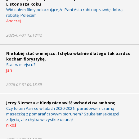
Listonosza Roku
Widziałem filmy pokazujące,że Pani Asia robi naprawdę dobrą
robotę. Polecam.
Andrzej
2026-07-31 12:18:42
Nie lubię stać w miejscu. I chyba właśnie dlatego tak bardzo
kocham florystykę.
Stac w miejscu?
Jan
2026-07-31 09:18:39
Jerzy Niemczuk: Kiedy nienawiść wchodzi na ambonę
Czy to ten Pan co w latach 2020-2021r paradował z czarną
maseczką z pomarańczowym piorunem? Szukałem jakiegoś
zdjęcia, ale chyba wszystkie usunął.
nikoś