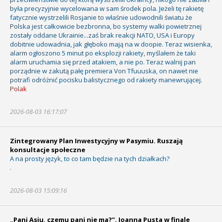
była precyzyjnie wycelowana w sam środek pola. Jeżeli tę rakietę
fatycznie wystrzelili Rosjanie to właśnie udowodnili światu że
Polska jest całkowicie bezbronna, bo systemy walki powietrznej
zostały oddane Ukrainie...zaś brak reakcji NATO, USA i Europy
dobitnie udowadnia, jak głęboko mają na w doopie. Teraz wisienka,
alarm ogłoszono 5 minut po eksplozji rakiety, myślałem że taki
alarm uruchamia się przed atakiem, a nie po. Teraz walnij pan
porządnie w zakutą pałę premiera Von Tfuuuska, on nawet nie
potrafi odróżnić pocisku balistycznego od rakiety manewrującej.
Polak
2026-08-03 16:17:07
Zintegrowany Plan Inwestycyjny w Pasymiu. Ruszają
konsultacje społeczne
A na prosty język, to co tam będzie na tych działkach?
.
2026-08-03 15:09:16
„Pani Asiu, czemu pani nie ma?”. Joanna Pusta w finale