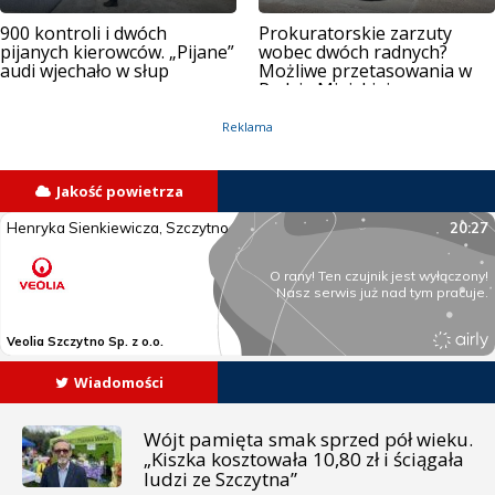
900 kontroli i dwóch
Prokuratorskie zarzuty
pijanych kierowców. „Pijane”
wobec dwóch radnych?
audi wjechało w słup
Możliwe przetasowania w
Radzie Miejskiej
Reklama
Jakość powietrza
Wiadomości
Wójt pamięta smak sprzed pół wieku.
„Kiszka kosztowała 10,80 zł i ściągała
ludzi ze Szczytna”