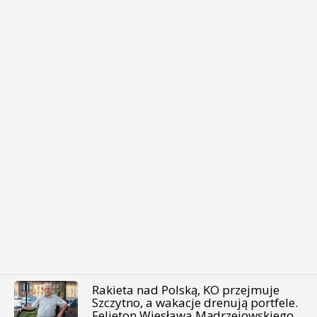
Rakieta nad Polską, KO przejmuje
Szczytno, a wakacje drenują portfele.
Felieton Wiesława Mądrzejowskiego