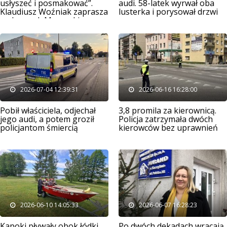
usłyszeć i posmakować”.
audi. 58-latek wyrwał oba
Klaudiusz Woźniak zaprasza
lusterka i porysował drzwi
na Jarmark Mazurski
2026-07-04 12:39:31
2026-06-16 16:28:00
Pobił właściciela, odjechał
3,8 promila za kierownicą.
jego audi, a potem groził
Policja zatrzymała dwóch
policjantom śmiercią
kierowców bez uprawnień
2026-06-10 14:05:33
2026-06-07 16:28:23
Kapoki pływały obok łódki.
Po dwóch dekadach wracają