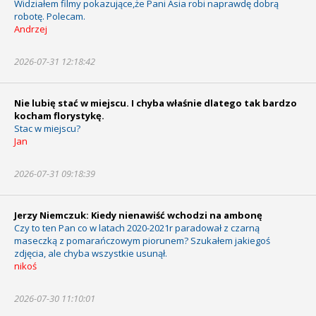
Widziałem filmy pokazujące,że Pani Asia robi naprawdę dobrą
robotę. Polecam.
Andrzej
2026-07-31 12:18:42
Nie lubię stać w miejscu. I chyba właśnie dlatego tak bardzo
kocham florystykę.
Stac w miejscu?
Jan
2026-07-31 09:18:39
Jerzy Niemczuk: Kiedy nienawiść wchodzi na ambonę
Czy to ten Pan co w latach 2020-2021r paradował z czarną
maseczką z pomarańczowym piorunem? Szukałem jakiegoś
zdjęcia, ale chyba wszystkie usunął.
nikoś
2026-07-30 11:10:01