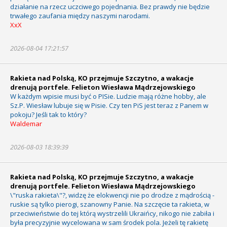
działanie na rzecz uczciwego pojednania. Bez prawdy nie będzie
trwałego zaufania między naszymi narodami.
XxX
2026-08-04 17:21:57
Rakieta nad Polską, KO przejmuje Szczytno, a wakacje
drenują portfele. Felieton Wiesława Mądrzejowskiego
W każdym wpisie musi być o PISie. Ludzie mają różne hobby, ale
Sz.P. Wiesław lubuje się w Pisie. Czy ten PiS jest teraz z Panem w
pokoju? Jeśli tak to który?
Waldemar
2026-08-03 18:39:39
Rakieta nad Polską, KO przejmuje Szczytno, a wakacje
drenują portfele. Felieton Wiesława Mądrzejowskiego
\"ruska rakieta\"?, widzę że elokwencji nie po drodze z mądrością -
ruskie są tylko pierogi, szanowny Panie. Na szczęcie ta rakieta, w
przeciwieństwie do tej którą wystrzelili Ukraińcy, nikogo nie zabiła i
była precyzyjnie wycelowana w sam środek pola. Jeżeli tę rakietę