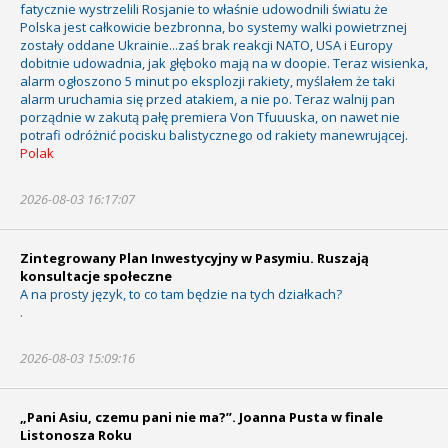
fatycznie wystrzelili Rosjanie to właśnie udowodnili światu że
Polska jest całkowicie bezbronna, bo systemy walki powietrznej
zostały oddane Ukrainie...zaś brak reakcji NATO, USA i Europy
dobitnie udowadnia, jak głęboko mają na w doopie. Teraz wisienka,
alarm ogłoszono 5 minut po eksplozji rakiety, myślałem że taki
alarm uruchamia się przed atakiem, a nie po. Teraz walnij pan
porządnie w zakutą pałę premiera Von Tfuuuska, on nawet nie
potrafi odróżnić pocisku balistycznego od rakiety manewrującej.
Polak
2026-08-03 16:17:07
Zintegrowany Plan Inwestycyjny w Pasymiu. Ruszają
konsultacje społeczne
A na prosty język, to co tam będzie na tych działkach?
.
2026-08-03 15:09:16
„Pani Asiu, czemu pani nie ma?”. Joanna Pusta w finale
Listonosza Roku