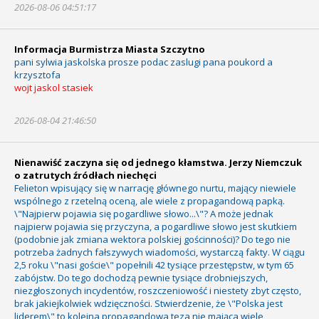
2026-08-06 04:51:17
Informacja Burmistrza Miasta Szczytno
pani sylwia jaskolska prosze podac zaslugi pana poukord a
krzysztofa
wojt jaskol stasiek
2026-08-04 21:46:50
Nienawiść zaczyna się od jednego kłamstwa. Jerzy Niemczuk
o zatrutych źródłach niechęci
Felieton wpisujący się w narrację głównego nurtu, mający niewiele
wspólnego z rzetelną oceną, ale wiele z propagandową papką.
\"Najpierw pojawia się pogardliwe słowo...\"? A może jednak
najpierw pojawia się przyczyna, a pogardliwe słowo jest skutkiem
(podobnie jak zmiana wektora polskiej gościnności)? Do tego nie
potrzeba żadnych fałszywych wiadomości, wystarczą fakty. W ciągu
2,5 roku \"nasi goście\" popełnili 42 tysiące przestępstw, w tym 65
zabójstw. Do tego dochodzą pewnie tysiące drobniejszych,
niezgłoszonych incydentów, roszczeniowość i niestety zbyt często,
brak jakiejkolwiek wdzięczności. Stwierdzenie, że \"Polska jest
liderem\" to kolejna propagandowa teza nie mająca wiele