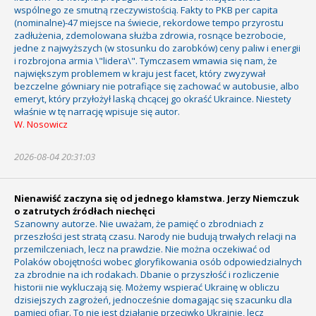
wspólnego ze smutną rzeczywistością. Fakty to PKB per capita
(nominalne)-47 miejsce na świecie, rekordowe tempo przyrostu
zadłużenia, zdemolowana służba zdrowia, rosnące bezrobocie,
jedne z najwyższych (w stosunku do zarobków) ceny paliw i energii
i rozbrojona armia \"lidera\". Tymczasem wmawia się nam, że
największym problemem w kraju jest facet, który zwyzywał
bezczelne gówniary nie potrafiące się zachować w autobusie, albo
emeryt, który przyłożył laską chcącej go okraść Ukraince. Niestety
właśnie w tę narrację wpisuje się autor.
W. Nosowicz
2026-08-04 20:31:03
Nienawiść zaczyna się od jednego kłamstwa. Jerzy Niemczuk
o zatrutych źródłach niechęci
Szanowny autorze. Nie uważam, że pamięć o zbrodniach z
przeszłości jest stratą czasu. Narody nie budują trwałych relacji na
przemilczeniach, lecz na prawdzie. Nie można oczekiwać od
Polaków obojętności wobec gloryfikowania osób odpowiedzialnych
za zbrodnie na ich rodakach. Dbanie o przyszłość i rozliczenie
historii nie wykluczają się. Możemy wspierać Ukrainę w obliczu
dzisiejszych zagrożeń, jednocześnie domagając się szacunku dla
pamięci ofiar. To nie jest działanie przeciwko Ukrainie, lecz