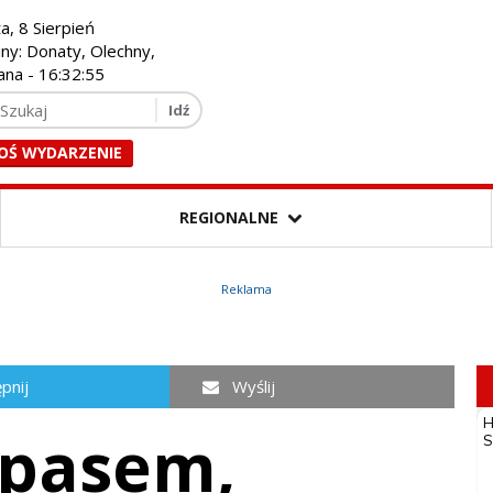
a, 8 Sierpień
iny: Donaty, Olechny,
ana -
16:32:56
OŚ WYDARZENIE
REGIONALNE
Reklama
pnij
Wyślij
 pasem,