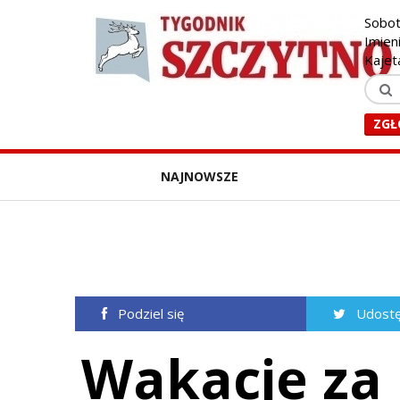
Sobot
Imien
Kajet
ZGŁ
NAJNOWSZE
Podziel się
Udostę
Wakacje za