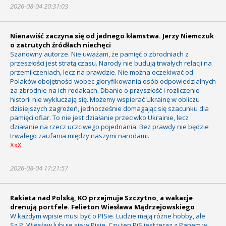
2026-08-04 20:31:03
Nienawiść zaczyna się od jednego kłamstwa. Jerzy Niemczuk
o zatrutych źródłach niechęci
Szanowny autorze. Nie uważam, że pamięć o zbrodniach z
przeszłości jest stratą czasu. Narody nie budują trwałych relacji na
przemilczeniach, lecz na prawdzie. Nie można oczekiwać od
Polaków obojętności wobec gloryfikowania osób odpowiedzialnych
za zbrodnie na ich rodakach. Dbanie o przyszłość i rozliczenie
historii nie wykluczają się. Możemy wspierać Ukrainę w obliczu
dzisiejszych zagrożeń, jednocześnie domagając się szacunku dla
pamięci ofiar. To nie jest działanie przeciwko Ukrainie, lecz
działanie na rzecz uczciwego pojednania. Bez prawdy nie będzie
trwałego zaufania między naszymi narodami.
XxX
2026-08-04 17:21:57
Rakieta nad Polską, KO przejmuje Szczytno, a wakacje
drenują portfele. Felieton Wiesława Mądrzejowskiego
W każdym wpisie musi być o PISie. Ludzie mają różne hobby, ale
Sz.P. Wiesław lubuje się w Pisie. Czy ten PiS jest teraz z Panem w