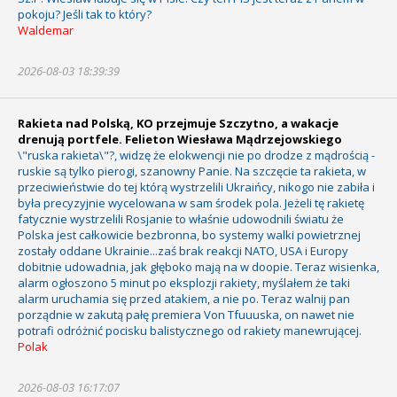
pokoju? Jeśli tak to który?
Waldemar
2026-08-03 18:39:39
Rakieta nad Polską, KO przejmuje Szczytno, a wakacje
drenują portfele. Felieton Wiesława Mądrzejowskiego
\"ruska rakieta\"?, widzę że elokwencji nie po drodze z mądrością -
ruskie są tylko pierogi, szanowny Panie. Na szczęcie ta rakieta, w
przeciwieństwie do tej którą wystrzelili Ukraińcy, nikogo nie zabiła i
była precyzyjnie wycelowana w sam środek pola. Jeżeli tę rakietę
fatycznie wystrzelili Rosjanie to właśnie udowodnili światu że
Polska jest całkowicie bezbronna, bo systemy walki powietrznej
zostały oddane Ukrainie...zaś brak reakcji NATO, USA i Europy
dobitnie udowadnia, jak głęboko mają na w doopie. Teraz wisienka,
alarm ogłoszono 5 minut po eksplozji rakiety, myślałem że taki
alarm uruchamia się przed atakiem, a nie po. Teraz walnij pan
porządnie w zakutą pałę premiera Von Tfuuuska, on nawet nie
potrafi odróżnić pocisku balistycznego od rakiety manewrującej.
Polak
2026-08-03 16:17:07