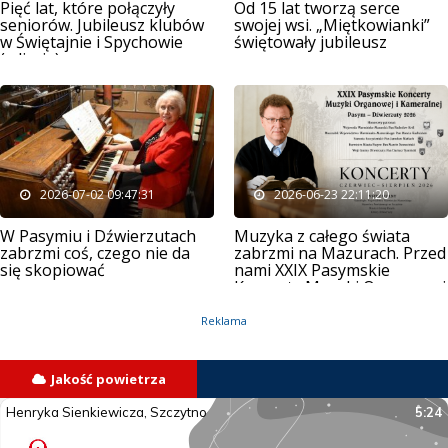
Pięć lat, które połączyły
Od 15 lat tworzą serce
seniorów. Jubileusz klubów
swojej wsi. „Miętkowianki”
w Świętajnie i Spychowie
świętowały jubileusz
(zdjęcia)
2026-07-02 09:47:31
2026-06-23 22:11:20
W Pasymiu i Dźwierzutach
Muzyka z całego świata
zabrzmi coś, czego nie da
zabrzmi na Mazurach. Przed
się skopiować
nami XXIX Pasymskie
Koncerty Muzyki Organowej
i Kameralnej
Reklama
Jakość powietrza