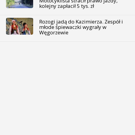
Motocyklista stracił prawo jazdy,
kolejny zapłacił 5 tys. zł
Rozogi jadą do Kazimierza. Zespół i
młode śpiewaczki wygrały w
Węgorzewie