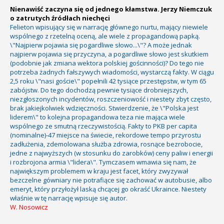
Nienawiść zaczyna się od jednego kłamstwa. Jerzy Niemczuk
o zatrutych źródłach niechęci
Felieton wpisujący się w narrację głównego nurtu, mający niewiele
wspólnego z rzetelną oceną, ale wiele z propagandową papką.
\"Najpierw pojawia się pogardliwe słowo...\"? A może jednak
najpierw pojawia się przyczyna, a pogardliwe słowo jest skutkiem
(podobnie jak zmiana wektora polskiej gościnności)? Do tego nie
potrzeba żadnych fałszywych wiadomości, wystarczą fakty. W ciągu
2,5 roku \"nasi goście\" popełnili 42 tysiące przestępstw, w tym 65
zabójstw. Do tego dochodzą pewnie tysiące drobniejszych,
niezgłoszonych incydentów, roszczeniowość i niestety zbyt często,
brak jakiejkolwiek wdzięczności. Stwierdzenie, że \"Polska jest
liderem\" to kolejna propagandowa teza nie mająca wiele
wspólnego ze smutną rzeczywistością. Fakty to PKB per capita
(nominalne)-47 miejsce na świecie, rekordowe tempo przyrostu
zadłużenia, zdemolowana służba zdrowia, rosnące bezrobocie,
jedne z najwyższych (w stosunku do zarobków) ceny paliw i energii
i rozbrojona armia \"lidera\". Tymczasem wmawia się nam, że
największym problemem w kraju jest facet, który zwyzywał
bezczelne gówniary nie potrafiące się zachować w autobusie, albo
emeryt, który przyłożył laską chcącej go okraść Ukraince. Niestety
właśnie w tę narrację wpisuje się autor.
W. Nosowicz