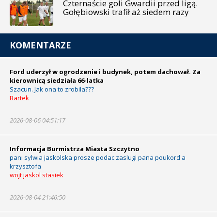
Czternaście goli Gwardii przed ligą.
Gołębiowski trafił aż siedem razy
KOMENTARZE
Ford uderzył w ogrodzenie i budynek, potem dachował. Za
kierownicą siedziała 66-latka
Szacun. Jak ona to zrobila???
Bartek
2026-08-06 04:51:17
Informacja Burmistrza Miasta Szczytno
pani sylwia jaskolska prosze podac zaslugi pana poukord a
krzysztofa
wojt jaskol stasiek
2026-08-04 21:46:50