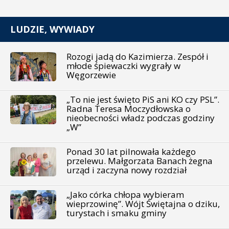
LUDZIE, WYWIADY
Rozogi jadą do Kazimierza. Zespół i
młode śpiewaczki wygrały w
Węgorzewie
„To nie jest święto PiS ani KO czy PSL”.
Radna Teresa Moczydłowska o
nieobecności władz podczas godziny
„W”
Ponad 30 lat pilnowała każdego
przelewu. Małgorzata Banach żegna
urząd i zaczyna nowy rozdział
„Jako córka chłopa wybieram
wieprzowinę”. Wójt Świętajna o dziku,
turystach i smaku gminy