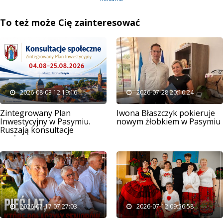
To też może Cię zainteresować
2026-08-03 12:19:16
2026-07-28 20:10:24
Zintegrowany Plan
Iwona Błaszczyk pokieruje
Inwestycyjny w Pasymiu.
nowym żłobkiem w Pasymiu
Ruszają konsultacje
społeczne
2026-07-17 07:27:03
2026-07-12 09:56:58