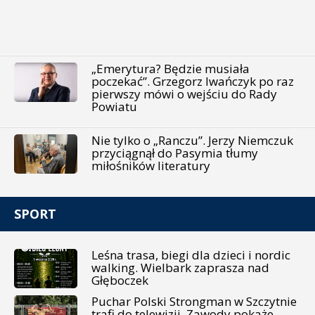
„Emerytura? Będzie musiała
poczekać”. Grzegorz Iwańczyk po raz
pierwszy mówi o wejściu do Rady
Powiatu
Nie tylko o „Ranczu”. Jerzy Niemczuk
przyciągnął do Pasymia tłumy
miłośników literatury
SPORT
Leśna trasa, biegi dla dzieci i nordic
walking. Wielbark zaprasza nad
Głęboczek
Puchar Polski Strongman w Szczytnie
trafi do telewizji. Zawody pokaże