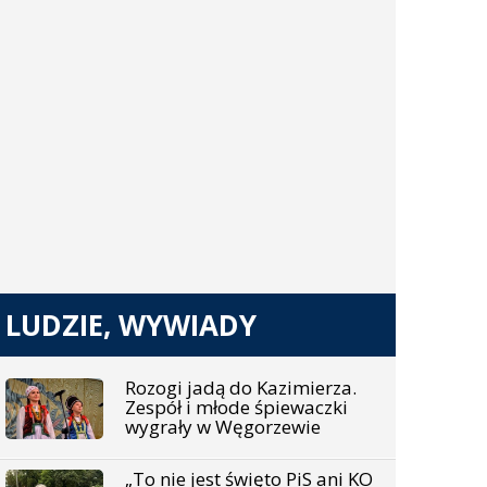
LUDZIE, WYWIADY
Rozogi jadą do Kazimierza.
Zespół i młode śpiewaczki
wygrały w Węgorzewie
„To nie jest święto PiS ani KO