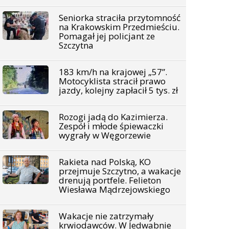
Seniorka straciła przytomność
na Krakowskim Przedmieściu.
Pomagał jej policjant ze
Szczytna
183 km/h na krajowej „57”.
Motocyklista stracił prawo
jazdy, kolejny zapłacił 5 tys. zł
Rozogi jadą do Kazimierza.
Zespół i młode śpiewaczki
wygrały w Węgorzewie
Rakieta nad Polską, KO
przejmuje Szczytno, a wakacje
drenują portfele. Felieton
Wiesława Mądrzejowskiego
Wakacje nie zatrzymały
krwiodawców. W Jedwabnie