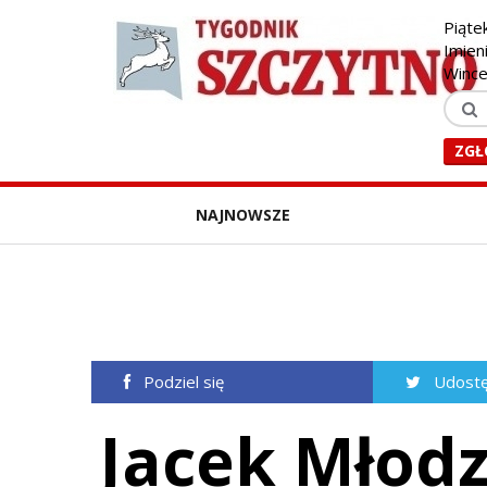
Piąte
Imien
Winc
ZGŁ
NAJNOWSZE
Podziel się
Udostę
Jacek Młodz