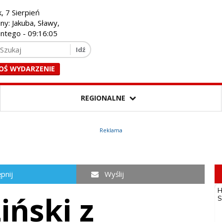
k, 7 Sierpień
iny: Jakuba, Sławy,
entego -
09:16:06
OŚ WYDARZENIE
REGIONALNE
Reklama
pnij
Wyślij
iński z