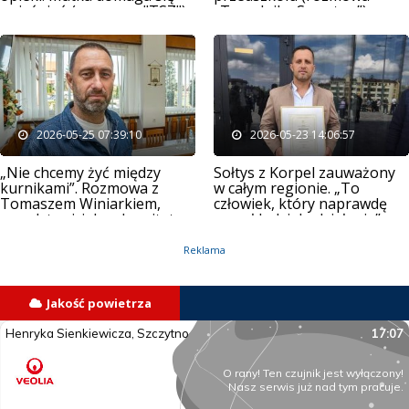
wyjaśnień (rozmowa "TSZ")
„Tygodnika Szczytno”)
2026-05-25 07:39:10
2026-05-23 14:06:57
„Nie chcemy żyć między
Sołtys z Korpel zauważony
kurnikami”. Rozmowa z
w całym regionie. „To
Tomaszem Winiarkiem,
człowiek, który naprawdę
przedstawicielem komitetu
ruszył ludzi do działania”
protestacyjnego w
Rozogach
Reklama
Jakość powietrza