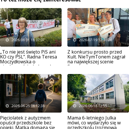
2026-08-01 18:37:07
2026-07-19 12:36:26
„To nie jest święto PiS ani
Z konkursu prosto przed
KO czy PSL”. Radna Teresa
Kult. NieTymTonem zagrał
Moczydłowska o
na największej scenie
nieobecności władz podczas
Szczytna
godziny „W”
2026-06-25 08:12:38
2026-06-18 12:55:11
Pięciolatek z autyzmem
Mama 6-letniego Julka
opuścił przedszkole bez
mówi, co wydarzyło się w
opieki. Matka domaga się
przedszkolu (rozmowa