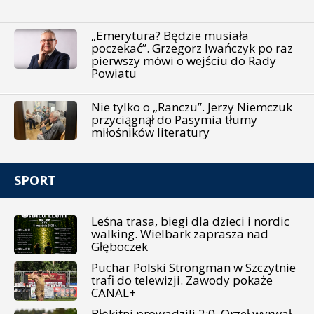
„Emerytura? Będzie musiała
poczekać”. Grzegorz Iwańczyk po raz
pierwszy mówi o wejściu do Rady
Powiatu
Nie tylko o „Ranczu”. Jerzy Niemczuk
przyciągnął do Pasymia tłumy
miłośników literatury
SPORT
Leśna trasa, biegi dla dzieci i nordic
walking. Wielbark zaprasza nad
Głęboczek
Puchar Polski Strongman w Szczytnie
trafi do telewizji. Zawody pokaże
CANAL+
Błękitni prowadzili 2:0. Orzeł wyrwał