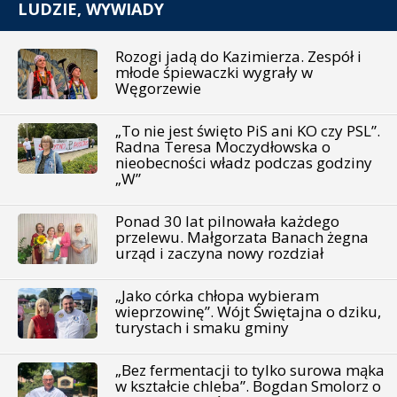
LUDZIE, WYWIADY
Rozogi jadą do Kazimierza. Zespół i
młode śpiewaczki wygrały w
Węgorzewie
„To nie jest święto PiS ani KO czy PSL”.
Radna Teresa Moczydłowska o
nieobecności władz podczas godziny
„W”
Ponad 30 lat pilnowała każdego
przelewu. Małgorzata Banach żegna
urząd i zaczyna nowy rozdział
„Jako córka chłopa wybieram
wieprzowinę”. Wójt Świętajna o dziku,
turystach i smaku gminy
„Bez fermentacji to tylko surowa mąka
w kształcie chleba”. Bogdan Smolorz o