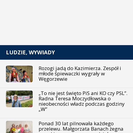
LUDZIE, WYWIADY
Rozogi jadą do Kazimierza. Zespół i
młode śpiewaczki wygrały w
Węgorzewie
„To nie jest święto PiS ani KO czy PSL”.
Radna Teresa Moczydłowska o
nieobecności władz podczas godziny
„W”
Ponad 30 lat pilnowała każdego
przelewu. Małgorzata Banach żegna