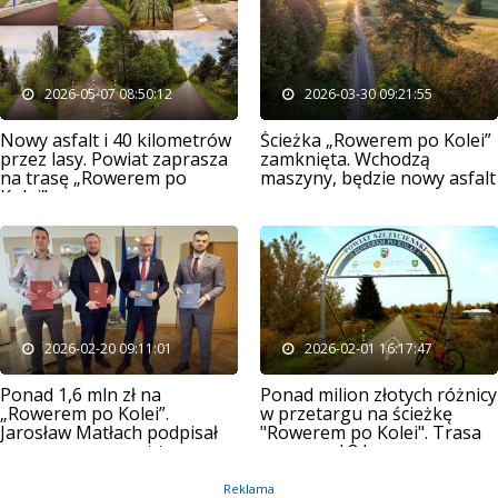
2026-05-07 08:50:12
2026-03-30 09:21:55
Nowy asfalt i 40 kilometrów
Ścieżka „Rowerem po Kolei”
przez lasy. Powiat zaprasza
zamknięta. Wchodzą
na trasę „Rowerem po
maszyny, będzie nowy asfalt
Kolei”
2026-02-20 09:11:01
2026-02-01 16:17:47
Ponad 1,6 mln zł na
Ponad milion złotych różnicy
„Rowerem po Kolei”.
w przetargu na ścieżkę
Jarosław Matłach podpisał
"Rowerem po Kolei". Trasa
umowę na remont trasy
ma ponad 8 km
Reklama