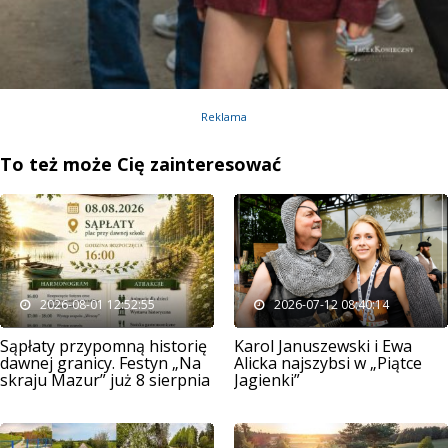
Reklama
To też może Cię zainteresować
2026-08-01 12:52:55
2026-07-12 08:40:14
Sąpłaty przypomną historię
Karol Januszewski i Ewa
dawnej granicy. Festyn „Na
Alicka najszybsi w „Piątce
skraju Mazur” już 8 sierpnia
Jagienki”