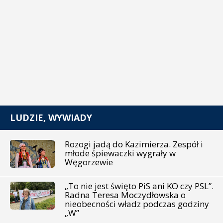
LUDZIE, WYWIADY
Rozogi jadą do Kazimierza. Zespół i
młode śpiewaczki wygrały w
Węgorzewie
„To nie jest święto PiS ani KO czy PSL”.
Radna Teresa Moczydłowska o
nieobecności władz podczas godziny
„W”