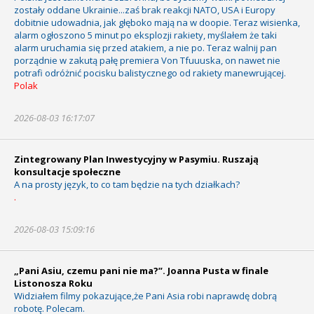
zostały oddane Ukrainie...zaś brak reakcji NATO, USA i Europy
dobitnie udowadnia, jak głęboko mają na w doopie. Teraz wisienka,
alarm ogłoszono 5 minut po eksplozji rakiety, myślałem że taki
alarm uruchamia się przed atakiem, a nie po. Teraz walnij pan
porządnie w zakutą pałę premiera Von Tfuuuska, on nawet nie
potrafi odróżnić pocisku balistycznego od rakiety manewrującej.
Polak
2026-08-03 16:17:07
Zintegrowany Plan Inwestycyjny w Pasymiu. Ruszają
konsultacje społeczne
A na prosty język, to co tam będzie na tych działkach?
.
2026-08-03 15:09:16
„Pani Asiu, czemu pani nie ma?”. Joanna Pusta w finale
Listonosza Roku
Widziałem filmy pokazujące,że Pani Asia robi naprawdę dobrą
robotę. Polecam.