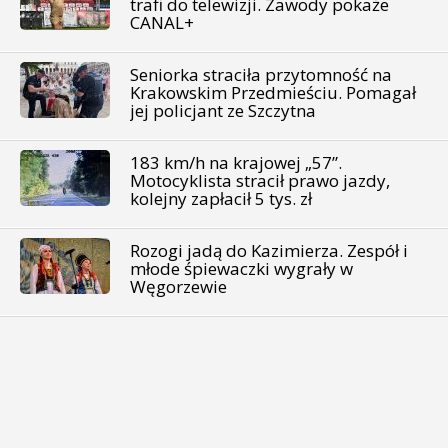
trafi do telewizji. Zawody pokaże
CANAL+
Seniorka straciła przytomność na
Krakowskim Przedmieściu. Pomagał
jej policjant ze Szczytna
183 km/h na krajowej „57”.
Motocyklista stracił prawo jazdy,
kolejny zapłacił 5 tys. zł
Rozogi jadą do Kazimierza. Zespół i
młode śpiewaczki wygrały w
Węgorzewie