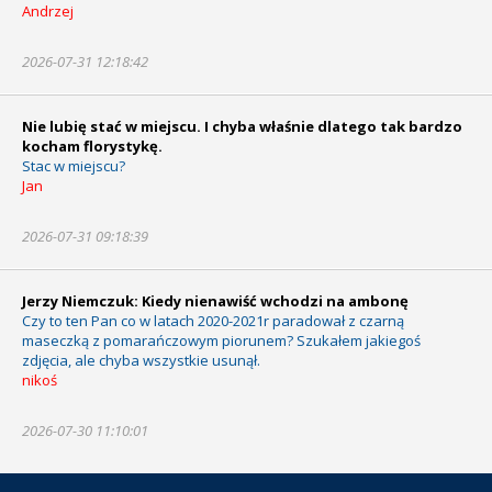
Andrzej
2026-07-31 12:18:42
Nie lubię stać w miejscu. I chyba właśnie dlatego tak bardzo
kocham florystykę.
Stac w miejscu?
Jan
2026-07-31 09:18:39
Jerzy Niemczuk: Kiedy nienawiść wchodzi na ambonę
Czy to ten Pan co w latach 2020-2021r paradował z czarną
maseczką z pomarańczowym piorunem? Szukałem jakiegoś
zdjęcia, ale chyba wszystkie usunął.
nikoś
2026-07-30 11:10:01