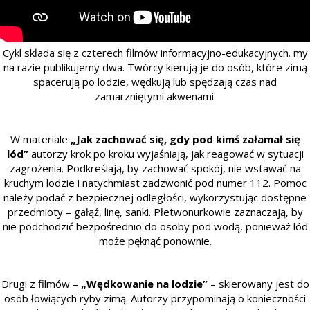
Cykl składa się z czterech filmów informacyjno-edukacyjnych. my
na razie publikujemy dwa. Twórcy kierują je do osób, które zimą
spacerują po lodzie, wędkują lub spędzają czas nad
zamarzniętymi akwenami.
W materiale
„Jak zachować się, gdy pod kimś załamał się
lód”
autorzy krok po kroku wyjaśniają, jak reagować w sytuacji
zagrożenia. Podkreślają, by zachować spokój, nie wstawać na
kruchym lodzie i natychmiast zadzwonić pod numer 112. Pomoc
należy podać z bezpiecznej odległości, wykorzystując dostępne
przedmioty – gałąź, linę, sanki. Płetwonurkowie zaznaczają, by
nie podchodzić bezpośrednio do osoby pod wodą, ponieważ lód
może pęknąć ponownie.
Drugi z filmów –
„Wędkowanie na lodzie”
– skierowany jest do
osób łowiących ryby zimą. Autorzy przypominają o konieczności