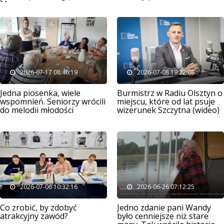
Mazury
2026-07-17 08:46:19
2026-07-08 19:22:08
Jedna piosenka, wiele
Burmistrz w Radiu Olsztyn o
wspomnień. Seniorzy wrócili
miejscu, które od lat psuje
do melodii młodości
wizerunek Szczytna (wideo)
2026-07-06 10:32:16
2026-06-26 07:12:25
Co zrobić, by zdobyć
Jedno zdanie pani Wandy
atrakcyjny zawód?
było cenniejsze niż stare