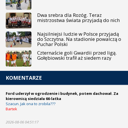
Dwa srebra dla Rozóg. Teraz
mistrzostwa świata przyjadą do nich
Najsilniejsi ludzie w Polsce przyjadą
do Szczytna. Na stadionie powalczą o
Puchar Polski
Czternaście goli Gwardii przed ligą.
Gołębiowski trafił aż siedem razy
KOMENTARZE
Ford uderzył w ogrodzenie i budynek, potem dachował. Za
kierownicą siedziała 66-latka
Szacun. Jak ona to zrobila???
Bartek
2026-08-06 04:51:17