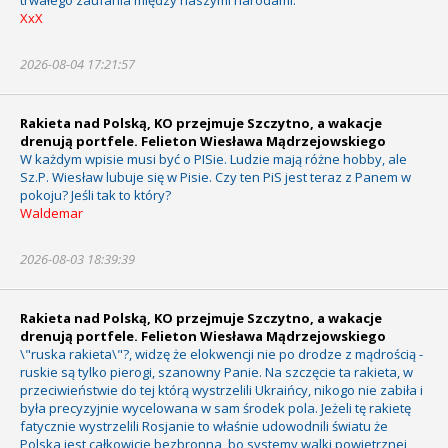
XxX
2026-08-04 17:21:57
Rakieta nad Polską, KO przejmuje Szczytno, a wakacje
drenują portfele. Felieton Wiesława Mądrzejowskiego
W każdym wpisie musi być o PISie. Ludzie mają różne hobby, ale
Sz.P. Wiesław lubuje się w Pisie. Czy ten PiS jest teraz z Panem w
pokoju? Jeśli tak to który?
Waldemar
2026-08-03 18:39:39
Rakieta nad Polską, KO przejmuje Szczytno, a wakacje
drenują portfele. Felieton Wiesława Mądrzejowskiego
\"ruska rakieta\"?, widzę że elokwencji nie po drodze z mądrością -
ruskie są tylko pierogi, szanowny Panie. Na szczęcie ta rakieta, w
przeciwieństwie do tej którą wystrzelili Ukraińcy, nikogo nie zabiła i
była precyzyjnie wycelowana w sam środek pola. Jeżeli tę rakietę
fatycznie wystrzelili Rosjanie to właśnie udowodnili światu że
Polska jest całkowicie bezbronna, bo systemy walki powietrznej