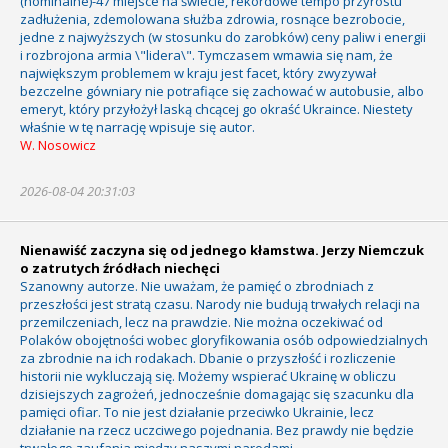
(nominalne)-47 miejsce na świecie, rekordowe tempo przyrostu
zadłużenia, zdemolowana służba zdrowia, rosnące bezrobocie,
jedne z najwyższych (w stosunku do zarobków) ceny paliw i energii
i rozbrojona armia \"lidera\". Tymczasem wmawia się nam, że
największym problemem w kraju jest facet, który zwyzywał
bezczelne gówniary nie potrafiące się zachować w autobusie, albo
emeryt, który przyłożył laską chcącej go okraść Ukraince. Niestety
właśnie w tę narrację wpisuje się autor.
W. Nosowicz
2026-08-04 20:31:03
Nienawiść zaczyna się od jednego kłamstwa. Jerzy Niemczuk
o zatrutych źródłach niechęci
Szanowny autorze. Nie uważam, że pamięć o zbrodniach z
przeszłości jest stratą czasu. Narody nie budują trwałych relacji na
przemilczeniach, lecz na prawdzie. Nie można oczekiwać od
Polaków obojętności wobec gloryfikowania osób odpowiedzialnych
za zbrodnie na ich rodakach. Dbanie o przyszłość i rozliczenie
historii nie wykluczają się. Możemy wspierać Ukrainę w obliczu
dzisiejszych zagrożeń, jednocześnie domagając się szacunku dla
pamięci ofiar. To nie jest działanie przeciwko Ukrainie, lecz
działanie na rzecz uczciwego pojednania. Bez prawdy nie będzie
trwałego zaufania między naszymi narodami.