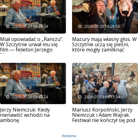
2026-07-27 08:39:04
2026-07-25 16:28:56
Miał opowiadać o „Ranczu”.
Mazury mają własny głos. W
W Szczytnie urwał mu się
Szczytnie uczą się pieśni,
film — felieton Jerzego
które mogły zamilknąć
Niemczuka
2026-07-20 09:43:24
2026-07-19 14:13:34
Jerzy Niemczuk: Kiedy
Mariusz Korpoliński, Jerzy
nienawiść wchodzi na
Niemczuk i Adam Wajrak.
ambonę
Festiwal nie kończył się pod
sceną
Reklama