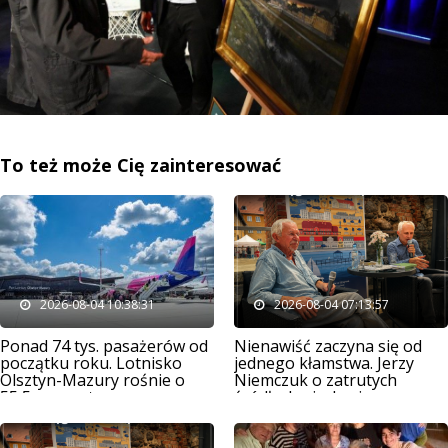
To też może Cię zainteresować
2026-08-04 10:38:31
2026-08-04 07:13:57
Ponad 74 tys. pasażerów od
Nienawiść zaczyna się od
początku roku. Lotnisko
jednego kłamstwa. Jerzy
Olsztyn-Mazury rośnie o
Niemczuk o zatrutych
55,5 procent
źródłach niechęci