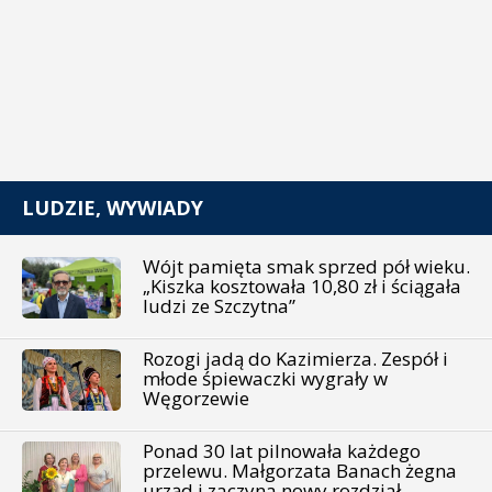
LUDZIE, WYWIADY
Wójt pamięta smak sprzed pół wieku.
„Kiszka kosztowała 10,80 zł i ściągała
ludzi ze Szczytna”
Rozogi jadą do Kazimierza. Zespół i
młode śpiewaczki wygrały w
Węgorzewie
Ponad 30 lat pilnowała każdego
przelewu. Małgorzata Banach żegna
urząd i zaczyna nowy rozdział