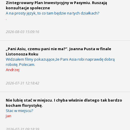
Zintegrowany Plan Inwestycyjny w Pasymiu. Ruszają
konsultacje społeczne
A na prosty język, to co tam będzie na tych działkach?
.
2026-08-03 15:09:16
„Pani Asiu, czemu pani nie ma?”. Joanna Pusta w finale
Listonosza Roku
Widziałem filmy pokazujące,że Pani Asia robi naprawdę dobrą
robotę. Polecam.
Andrzej
2026-07-31 12:18:42
Nie lubię stać w miejscu. I chyba właśnie dlatego tak bardzo
kocham florystykę.
Stac w miejscu?
Jan
2026-07-31 09:18:39