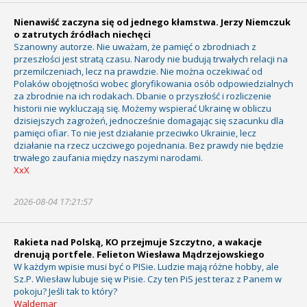
Nienawiść zaczyna się od jednego kłamstwa. Jerzy Niemczuk
o zatrutych źródłach niechęci
Szanowny autorze. Nie uważam, że pamięć o zbrodniach z
przeszłości jest stratą czasu. Narody nie budują trwałych relacji na
przemilczeniach, lecz na prawdzie. Nie można oczekiwać od
Polaków obojętności wobec gloryfikowania osób odpowiedzialnych
za zbrodnie na ich rodakach. Dbanie o przyszłość i rozliczenie
historii nie wykluczają się. Możemy wspierać Ukrainę w obliczu
dzisiejszych zagrożeń, jednocześnie domagając się szacunku dla
pamięci ofiar. To nie jest działanie przeciwko Ukrainie, lecz
działanie na rzecz uczciwego pojednania. Bez prawdy nie będzie
trwałego zaufania między naszymi narodami.
XxX
2026-08-04 17:21:57
Rakieta nad Polską, KO przejmuje Szczytno, a wakacje
drenują portfele. Felieton Wiesława Mądrzejowskiego
W każdym wpisie musi być o PISie. Ludzie mają różne hobby, ale
Sz.P. Wiesław lubuje się w Pisie. Czy ten PiS jest teraz z Panem w
pokoju? Jeśli tak to który?
Waldemar