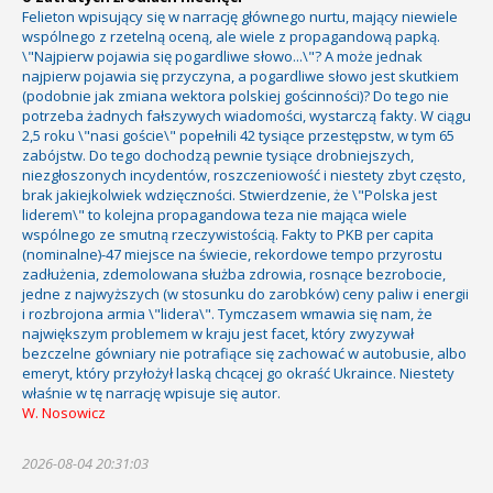
Felieton wpisujący się w narrację głównego nurtu, mający niewiele
wspólnego z rzetelną oceną, ale wiele z propagandową papką.
\"Najpierw pojawia się pogardliwe słowo...\"? A może jednak
najpierw pojawia się przyczyna, a pogardliwe słowo jest skutkiem
(podobnie jak zmiana wektora polskiej gościnności)? Do tego nie
potrzeba żadnych fałszywych wiadomości, wystarczą fakty. W ciągu
2,5 roku \"nasi goście\" popełnili 42 tysiące przestępstw, w tym 65
zabójstw. Do tego dochodzą pewnie tysiące drobniejszych,
niezgłoszonych incydentów, roszczeniowość i niestety zbyt często,
brak jakiejkolwiek wdzięczności. Stwierdzenie, że \"Polska jest
liderem\" to kolejna propagandowa teza nie mająca wiele
wspólnego ze smutną rzeczywistością. Fakty to PKB per capita
(nominalne)-47 miejsce na świecie, rekordowe tempo przyrostu
zadłużenia, zdemolowana służba zdrowia, rosnące bezrobocie,
jedne z najwyższych (w stosunku do zarobków) ceny paliw i energii
i rozbrojona armia \"lidera\". Tymczasem wmawia się nam, że
największym problemem w kraju jest facet, który zwyzywał
bezczelne gówniary nie potrafiące się zachować w autobusie, albo
emeryt, który przyłożył laską chcącej go okraść Ukraince. Niestety
właśnie w tę narrację wpisuje się autor.
W. Nosowicz
2026-08-04 20:31:03