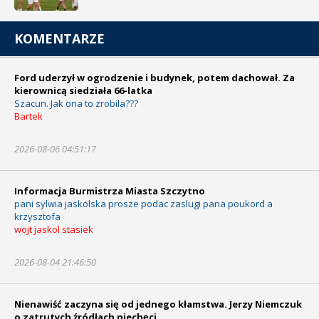
KOMENTARZE
Ford uderzył w ogrodzenie i budynek, potem dachował. Za
kierownicą siedziała 66-latka
Szacun. Jak ona to zrobila???
Bartek
2026-08-06 04:51:17
Informacja Burmistrza Miasta Szczytno
pani sylwia jaskolska prosze podac zaslugi pana poukord a
krzysztofa
wojt jaskol stasiek
2026-08-04 21:46:50
Nienawiść zaczyna się od jednego kłamstwa. Jerzy Niemczuk
o zatrutych źródłach niechęci