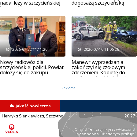
nadal leży w szczycieńskiej
doposażą szczycieńską
komendzie
policję
2026-07-22 11:11:20
2026-07-10 11:06:26
Nowy radiowóz dla
Manewr wyprzedzania
szczycieńskiej policji. Powiat
zakończył się czołowym
dołoży się do zakupu
zderzeniem. Kobietę do
szpitala zabrał śmigłowiec
LPR
Reklama
Jakość powietrza