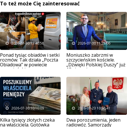
To też może Cię zainteresować
2026-07-30 13:40:58
2026-07-30 11:25:06
Ponad tysiąc obiadów i setki
Moniuszko zabrzmi w
rozmów. Tak działa „Poczta
szczycieńskim kościele.
Obiadowa” w powiecie
„Dźwięki Polskiej Duszy” już
szczycieńskim
13 sierpnia
2026-07-30 10:10:09
2026-07-23 10:58:41
Kilka tysięcy złotych czeka
Dwa porozumienia, jeden
na właściciela. Gotówka
radiowóz. Samorządy