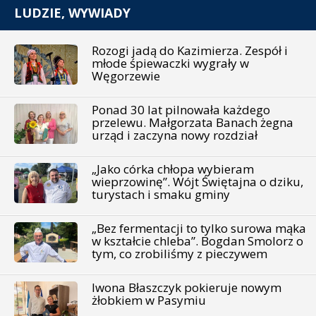
LUDZIE, WYWIADY
Rozogi jadą do Kazimierza. Zespół i
młode śpiewaczki wygrały w
Węgorzewie
Ponad 30 lat pilnowała każdego
przelewu. Małgorzata Banach żegna
urząd i zaczyna nowy rozdział
„Jako córka chłopa wybieram
wieprzowinę”. Wójt Świętajna o dziku,
turystach i smaku gminy
„Bez fermentacji to tylko surowa mąka
w kształcie chleba”. Bogdan Smolorz o
tym, co zrobiliśmy z pieczywem
Iwona Błaszczyk pokieruje nowym
żłobkiem w Pasymiu