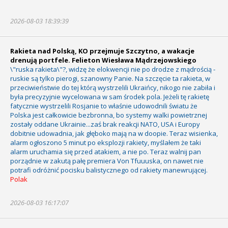
2026-08-03 18:39:39
Rakieta nad Polską, KO przejmuje Szczytno, a wakacje
drenują portfele. Felieton Wiesława Mądrzejowskiego
\"ruska rakieta\"?, widzę że elokwencji nie po drodze z mądrością -
ruskie są tylko pierogi, szanowny Panie. Na szczęcie ta rakieta, w
przeciwieństwie do tej którą wystrzelili Ukraińcy, nikogo nie zabiła i
była precyzyjnie wycelowana w sam środek pola. Jeżeli tę rakietę
fatycznie wystrzelili Rosjanie to właśnie udowodnili światu że
Polska jest całkowicie bezbronna, bo systemy walki powietrznej
zostały oddane Ukrainie...zaś brak reakcji NATO, USA i Europy
dobitnie udowadnia, jak głęboko mają na w doopie. Teraz wisienka,
alarm ogłoszono 5 minut po eksplozji rakiety, myślałem że taki
alarm uruchamia się przed atakiem, a nie po. Teraz walnij pan
porządnie w zakutą pałę premiera Von Tfuuuska, on nawet nie
potrafi odróżnić pocisku balistycznego od rakiety manewrującej.
Polak
2026-08-03 16:17:07