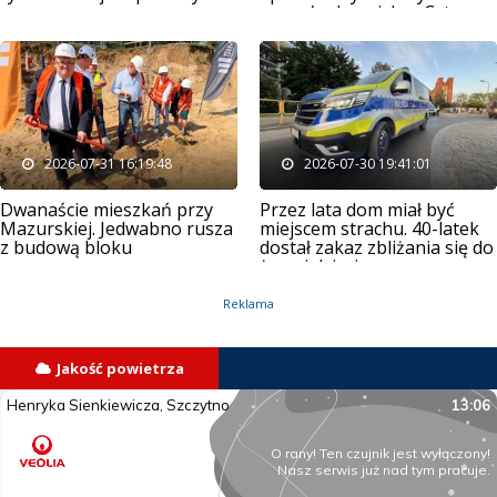
wsparł schronisko „Cztery
Łapy”
2026-07-31 16:19:48
2026-07-30 19:41:01
Dwanaście mieszkań przy
Przez lata dom miał być
Mazurskiej. Jedwabno rusza
miejscem strachu. 40-latek
z budową bloku
dostał zakaz zbliżania się do
czynszowego
żony i dzieci
Reklama
Jakość powietrza