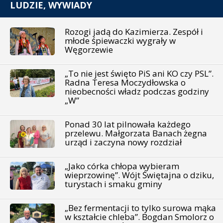
LUDZIE, WYWIADY
Rozogi jadą do Kazimierza. Zespół i
młode śpiewaczki wygrały w
Węgorzewie
„To nie jest święto PiS ani KO czy PSL”.
Radna Teresa Moczydłowska o
nieobecności władz podczas godziny
„W”
Ponad 30 lat pilnowała każdego
przelewu. Małgorzata Banach żegna
urząd i zaczyna nowy rozdział
„Jako córka chłopa wybieram
wieprzowinę”. Wójt Świętajna o dziku,
turystach i smaku gminy
„Bez fermentacji to tylko surowa mąka
w kształcie chleba”. Bogdan Smolorz o