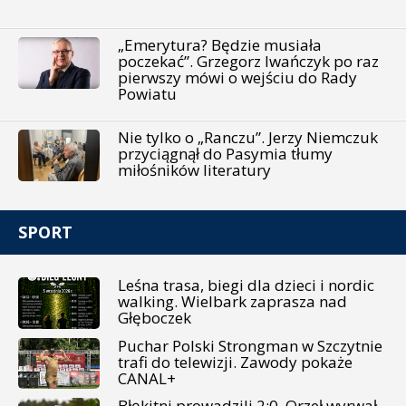
„Emerytura? Będzie musiała
poczekać”. Grzegorz Iwańczyk po raz
pierwszy mówi o wejściu do Rady
Powiatu
Nie tylko o „Ranczu”. Jerzy Niemczuk
przyciągnął do Pasymia tłumy
miłośników literatury
SPORT
Leśna trasa, biegi dla dzieci i nordic
walking. Wielbark zaprasza nad
Głęboczek
Puchar Polski Strongman w Szczytnie
trafi do telewizji. Zawody pokaże
CANAL+
Błękitni prowadzili 2:0. Orzeł wyrwał