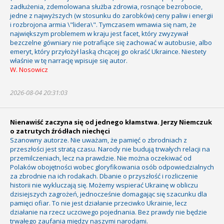
zadłużenia, zdemolowana służba zdrowia, rosnące bezrobocie,
jedne z najwyższych (w stosunku do zarobków) ceny paliw i energii
i rozbrojona armia \"lidera\". Tymczasem wmawia się nam, że
największym problemem w kraju jest facet, który zwyzywał
bezczelne gówniary nie potrafiące się zachować w autobusie, albo
emeryt, który przyłożył laską chcącej go okraść Ukraince. Niestety
właśnie w tę narrację wpisuje się autor.
W. Nosowicz
2026-08-04 20:31:03
Nienawiść zaczyna się od jednego kłamstwa. Jerzy Niemczuk
o zatrutych źródłach niechęci
Szanowny autorze. Nie uważam, że pamięć o zbrodniach z
przeszłości jest stratą czasu. Narody nie budują trwałych relacji na
przemilczeniach, lecz na prawdzie. Nie można oczekiwać od
Polaków obojętności wobec gloryfikowania osób odpowiedzialnych
za zbrodnie na ich rodakach. Dbanie o przyszłość i rozliczenie
historii nie wykluczają się. Możemy wspierać Ukrainę w obliczu
dzisiejszych zagrożeń, jednocześnie domagając się szacunku dla
pamięci ofiar. To nie jest działanie przeciwko Ukrainie, lecz
działanie na rzecz uczciwego pojednania. Bez prawdy nie będzie
trwałego zaufania między naszymi narodami.