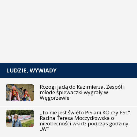
LUDZIE, WYWIADY
Rozogi jadą do Kazimierza. Zespół i
młode śpiewaczki wygrały w
Węgorzewie
„To nie jest święto PiS ani KO czy PSL”.
Radna Teresa Moczydłowska o
nieobecności władz podczas godziny
„W”