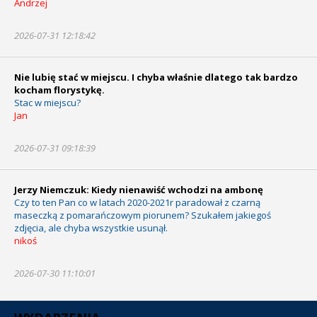
Andrzej
2026-07-31 12:18:42
Nie lubię stać w miejscu. I chyba właśnie dlatego tak bardzo
kocham florystykę.
Stac w miejscu?
Jan
2026-07-31 09:18:39
Jerzy Niemczuk: Kiedy nienawiść wchodzi na ambonę
Czy to ten Pan co w latach 2020-2021r paradował z czarną
maseczką z pomarańczowym piorunem? Szukałem jakiegoś
zdjęcia, ale chyba wszystkie usunął.
nikoś
2026-07-30 11:10:01