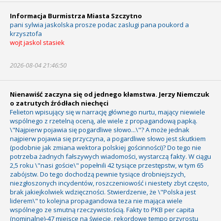
Informacja Burmistrza Miasta Szczytno
pani sylwia jaskolska prosze podac zaslugi pana poukord a
krzysztofa
wojt jaskol stasiek
2026-08-04 21:46:50
Nienawiść zaczyna się od jednego kłamstwa. Jerzy Niemczuk
o zatrutych źródłach niechęci
Felieton wpisujący się w narrację głównego nurtu, mający niewiele
wspólnego z rzetelną oceną, ale wiele z propagandową papką.
\"Najpierw pojawia się pogardliwe słowo...\"? A może jednak
najpierw pojawia się przyczyna, a pogardliwe słowo jest skutkiem
(podobnie jak zmiana wektora polskiej gościnności)? Do tego nie
potrzeba żadnych fałszywych wiadomości, wystarczą fakty. W ciągu
2,5 roku \"nasi goście\" popełnili 42 tysiące przestępstw, w tym 65
zabójstw. Do tego dochodzą pewnie tysiące drobniejszych,
niezgłoszonych incydentów, roszczeniowość i niestety zbyt często,
brak jakiejkolwiek wdzięczności. Stwierdzenie, że \"Polska jest
liderem\" to kolejna propagandowa teza nie mająca wiele
wspólnego ze smutną rzeczywistością. Fakty to PKB per capita
(nominalne)-47 miejsce na świecie, rekordowe tempo przyrostu