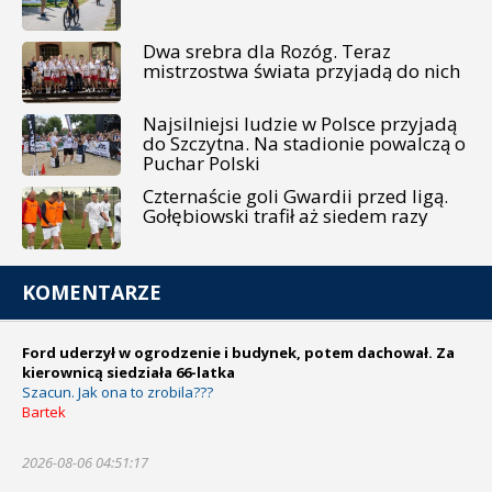
Dwa srebra dla Rozóg. Teraz
mistrzostwa świata przyjadą do nich
Najsilniejsi ludzie w Polsce przyjadą
do Szczytna. Na stadionie powalczą o
Puchar Polski
Czternaście goli Gwardii przed ligą.
Gołębiowski trafił aż siedem razy
KOMENTARZE
Ford uderzył w ogrodzenie i budynek, potem dachował. Za
kierownicą siedziała 66-latka
Szacun. Jak ona to zrobila???
Bartek
2026-08-06 04:51:17