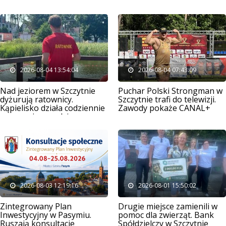
mieszkańców we wrześniu
2026-08-04 13:54:04
2026-08-04 07:43:09
Nad jeziorem w Szczytnie
Puchar Polski Strongman w
dyżurują ratownicy.
Szczytnie trafi do telewizji.
Kąpielisko działa codziennie
Zawody pokaże CANAL+
przez osiem godzin
2026-08-03 12:19:16
2026-08-01 15:50:02
Zintegrowany Plan
Drugie miejsce zamienili w
Inwestycyjny w Pasymiu.
pomoc dla zwierząt. Bank
Ruszają konsultacje
Spółdzielczy w Szczytnie