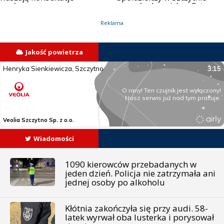
społeczne
wsparł schronisko „Cztery
Łapy”
Reklama
Jakość powietrza
Wiadomości
1090 kierowców przebadanych w
jeden dzień. Policja nie zatrzymała ani
jednej osoby po alkoholu
Kłótnia zakończyła się przy audi. 58-
latek wyrwał oba lusterka i porysował