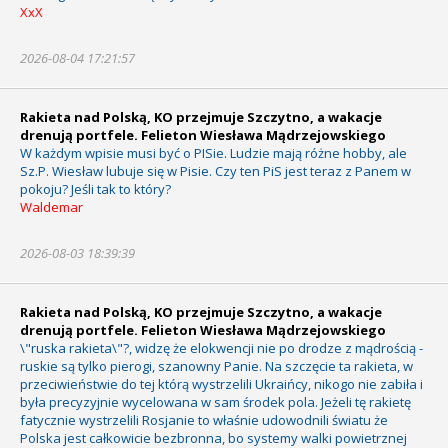
XxX
2026-08-04 17:21:57
Rakieta nad Polską, KO przejmuje Szczytno, a wakacje
drenują portfele. Felieton Wiesława Mądrzejowskiego
W każdym wpisie musi być o PISie. Ludzie mają różne hobby, ale
Sz.P. Wiesław lubuje się w Pisie. Czy ten PiS jest teraz z Panem w
pokoju? Jeśli tak to który?
Waldemar
2026-08-03 18:39:39
Rakieta nad Polską, KO przejmuje Szczytno, a wakacje
drenują portfele. Felieton Wiesława Mądrzejowskiego
\"ruska rakieta\"?, widzę że elokwencji nie po drodze z mądrością -
ruskie są tylko pierogi, szanowny Panie. Na szczęcie ta rakieta, w
przeciwieństwie do tej którą wystrzelili Ukraińcy, nikogo nie zabiła i
była precyzyjnie wycelowana w sam środek pola. Jeżeli tę rakietę
fatycznie wystrzelili Rosjanie to właśnie udowodnili światu że
Polska jest całkowicie bezbronna, bo systemy walki powietrznej