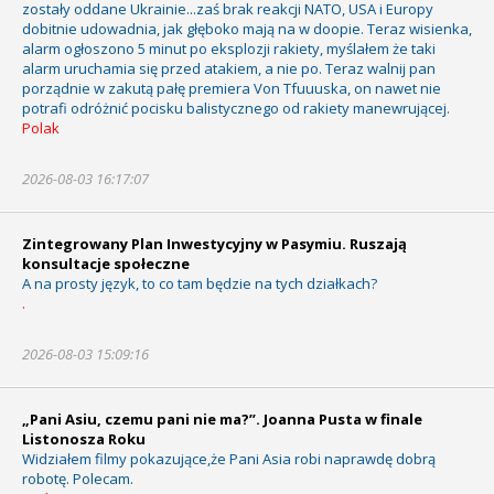
zostały oddane Ukrainie...zaś brak reakcji NATO, USA i Europy
dobitnie udowadnia, jak głęboko mają na w doopie. Teraz wisienka,
alarm ogłoszono 5 minut po eksplozji rakiety, myślałem że taki
alarm uruchamia się przed atakiem, a nie po. Teraz walnij pan
porządnie w zakutą pałę premiera Von Tfuuuska, on nawet nie
potrafi odróżnić pocisku balistycznego od rakiety manewrującej.
Polak
2026-08-03 16:17:07
Zintegrowany Plan Inwestycyjny w Pasymiu. Ruszają
konsultacje społeczne
A na prosty język, to co tam będzie na tych działkach?
.
2026-08-03 15:09:16
„Pani Asiu, czemu pani nie ma?”. Joanna Pusta w finale
Listonosza Roku
Widziałem filmy pokazujące,że Pani Asia robi naprawdę dobrą
robotę. Polecam.