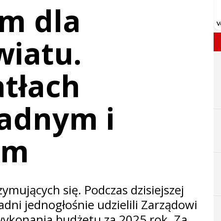
um dla
wiatu.
atłach
radnym i
om
ymujących się. Podczas dzisiejszej
adni jednogłośnie udzielili Zarządowi
wykonania budżetu za 2025 rok. Za