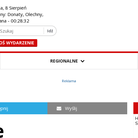
a, 8 Sierpień
iny: Donaty, Olechny,
ana -
00:28:33
OŚ WYDARZENIE
REGIONALNE
Reklama
pnij
Wyślij
e