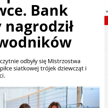
wce. Bank
y nagrodził
awodników
czytnie odbyły się Mistrzostwa
iłce siatkowej trójek dziewcząt i
i.