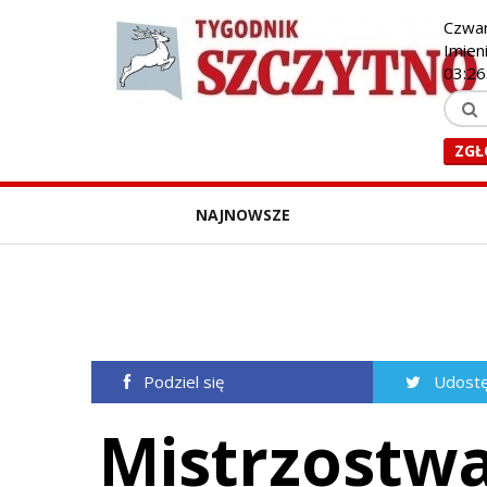
Czwar
Imieni
03:26
ZGŁ
NAJNOWSZE
Podziel się
Udostę
Mistrzostw