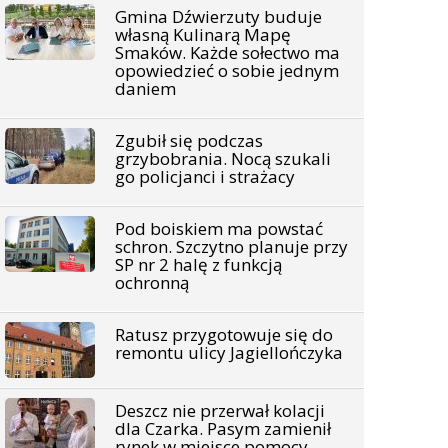
Gmina Dźwierzuty buduje
własną Kulinarą Mapę
Smaków. Każde sołectwo ma
opowiedzieć o sobie jednym
daniem
Zgubił się podczas
grzybobrania. Nocą szukali
go policjanci i strażacy
Pod boiskiem ma powstać
schron. Szczytno planuje przy
SP nr 2 halę z funkcją
ochronną
Ratusz przygotowuje się do
remontu ulicy Jagiellończyka
Deszcz nie przerwał kolacji
dla Czarka. Pasym zamienił
rynek w miejsce pomocy