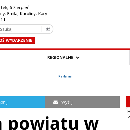
tek, 6 Sierpień
ny: Emila, Karoliny, Kary -
:13
OŚ WYDARZENIE
REGIONALNE
Reklama
pnij
Wyślij
a powiatu w