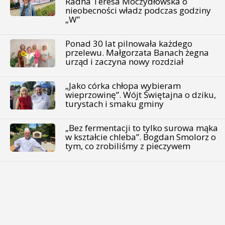
Radna Teresa Moczydłowska o
nieobecności władz podczas godziny
„W”
Ponad 30 lat pilnowała każdego
przelewu. Małgorzata Banach żegna
urząd i zaczyna nowy rozdział
„Jako córka chłopa wybieram
wieprzowinę”. Wójt Świętajna o dziku,
turystach i smaku gminy
„Bez fermentacji to tylko surowa mąka
w kształcie chleba”. Bogdan Smolorz o
tym, co zrobiliśmy z pieczywem