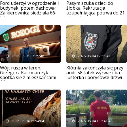
Ford uderzył w ogrodzenie i
Pasym szuka dzieci do
budynek, potem dachował.
żłobka. Rekrutacja
Za kierownicą siedziała 66-
uzupełniająca potrwa do 21
latka
sierpnia
2026-08-05 07:29:48
2026-08-04 17:55:41
Wójt rusza w teren.
Kłótnia zakończyła się przy
Grzegorz Kaczmarczyk
audi. 58-latek wyrwał oba
spotka się z mieszkańcami
lusterka i porysował drzwi
14 sołectw
2026-08-04 15:54:04
2026-08-04 13:54:04