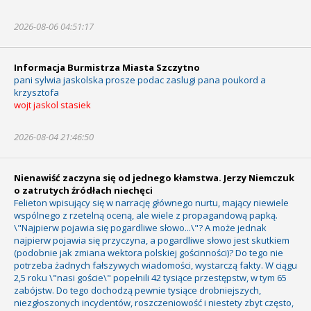
2026-08-06 04:51:17
Informacja Burmistrza Miasta Szczytno
pani sylwia jaskolska prosze podac zaslugi pana poukord a
krzysztofa
wojt jaskol stasiek
2026-08-04 21:46:50
Nienawiść zaczyna się od jednego kłamstwa. Jerzy Niemczuk
o zatrutych źródłach niechęci
Felieton wpisujący się w narrację głównego nurtu, mający niewiele
wspólnego z rzetelną oceną, ale wiele z propagandową papką.
\"Najpierw pojawia się pogardliwe słowo...\"? A może jednak
najpierw pojawia się przyczyna, a pogardliwe słowo jest skutkiem
(podobnie jak zmiana wektora polskiej gościnności)? Do tego nie
potrzeba żadnych fałszywych wiadomości, wystarczą fakty. W ciągu
2,5 roku \"nasi goście\" popełnili 42 tysiące przestępstw, w tym 65
zabójstw. Do tego dochodzą pewnie tysiące drobniejszych,
niezgłoszonych incydentów, roszczeniowość i niestety zbyt często,