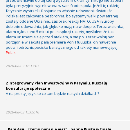
przeciwieństwie do tej którą wystrzelili Ukraińcy, nikogo nie zabiła i
była precyzyjnie wycelowana w sam środek pola. Jeżeli tę rakietę
fatycznie wystrzelili Rosjanie to właśnie udowodnili światu że
Polska jest całkowicie bezbronna, bo systemy walki powietrznej
zostały oddane Ukrainie...zaś brak reakcji NATO, USA i Europy
dobitnie udowadnia, jak głęboko mają na w doopie. Teraz wisienka,
alarm ogłoszono 5 minut po eksplozji rakiety, myślałem że taki
alarm uruchamia się przed atakiem, a nie po. Teraz walnij pan
porządnie w zakutą pałę premiera Von Tfuuuska, on nawet nie
potrafi odróżnić pocisku balistycznego od rakiety manewrującej.
Polak
2026-08-03 16:17:07
Zintegrowany Plan Inwestycyjny w Pasymiu. Ruszają
konsultacje społeczne
A na prosty język, to co tam będzie na tych działkach?
.
2026-08-03 15:09:16
„Pani Asiu, czemu pani nie ma?”. Joanna Pusta w finale