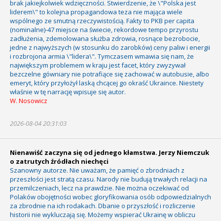
brak jakiejkolwiek wdzięczności. Stwierdzenie, że \"Polska jest
liderem\" to kolejna propagandowa teza nie mająca wiele
wspólnego ze smutną rzeczywistością. Fakty to PKB per capita
(nominalne)-47 miejsce na świecie, rekordowe tempo przyrostu
zadłużenia, zdemolowana służba zdrowia, rosnące bezrobocie,
jedne z najwyższych (w stosunku do zarobków) ceny paliw i energii
i rozbrojona armia \"lidera\". Tymczasem wmawia się nam, że
największym problemem w kraju jest facet, który zwyzywał
bezczelne gówniary nie potrafiące się zachować w autobusie, albo
emeryt, który przyłożył laską chcącej go okraść Ukraince. Niestety
właśnie w tę narrację wpisuje się autor.
W. Nosowicz
2026-08-04 20:31:03
Nienawiść zaczyna się od jednego kłamstwa. Jerzy Niemczuk
o zatrutych źródłach niechęci
Szanowny autorze. Nie uważam, że pamięć o zbrodniach z
przeszłości jest stratą czasu. Narody nie budują trwałych relacji na
przemilczeniach, lecz na prawdzie. Nie można oczekiwać od
Polaków obojętności wobec gloryfikowania osób odpowiedzialnych
za zbrodnie na ich rodakach. Dbanie o przyszłość i rozliczenie
historii nie wykluczają się. Możemy wspierać Ukrainę w obliczu