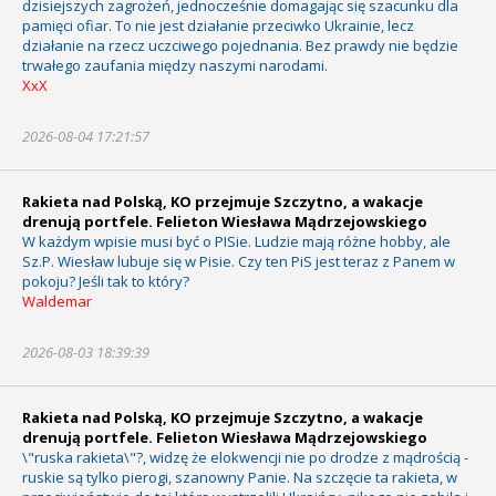
dzisiejszych zagrożeń, jednocześnie domagając się szacunku dla
pamięci ofiar. To nie jest działanie przeciwko Ukrainie, lecz
działanie na rzecz uczciwego pojednania. Bez prawdy nie będzie
trwałego zaufania między naszymi narodami.
XxX
2026-08-04 17:21:57
Rakieta nad Polską, KO przejmuje Szczytno, a wakacje
drenują portfele. Felieton Wiesława Mądrzejowskiego
W każdym wpisie musi być o PISie. Ludzie mają różne hobby, ale
Sz.P. Wiesław lubuje się w Pisie. Czy ten PiS jest teraz z Panem w
pokoju? Jeśli tak to który?
Waldemar
2026-08-03 18:39:39
Rakieta nad Polską, KO przejmuje Szczytno, a wakacje
drenują portfele. Felieton Wiesława Mądrzejowskiego
\"ruska rakieta\"?, widzę że elokwencji nie po drodze z mądrością -
ruskie są tylko pierogi, szanowny Panie. Na szczęcie ta rakieta, w