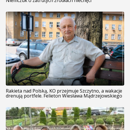
Niemczuk o zatrutych źródłach niechęci
Rakieta nad Polską, KO przejmuje Szczytno, a wakacje
drenują portfele. Felieton Wiesława Mądrzejowskiego