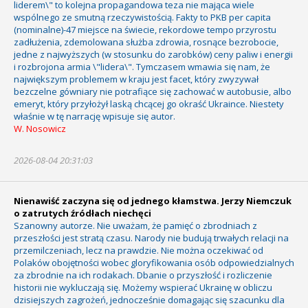
liderem\" to kolejna propagandowa teza nie mająca wiele
wspólnego ze smutną rzeczywistością. Fakty to PKB per capita
(nominalne)-47 miejsce na świecie, rekordowe tempo przyrostu
zadłużenia, zdemolowana służba zdrowia, rosnące bezrobocie,
jedne z najwyższych (w stosunku do zarobków) ceny paliw i energii
i rozbrojona armia \"lidera\". Tymczasem wmawia się nam, że
największym problemem w kraju jest facet, który zwyzywał
bezczelne gówniary nie potrafiące się zachować w autobusie, albo
emeryt, który przyłożył laską chcącej go okraść Ukraince. Niestety
właśnie w tę narrację wpisuje się autor.
W. Nosowicz
2026-08-04 20:31:03
Nienawiść zaczyna się od jednego kłamstwa. Jerzy Niemczuk
o zatrutych źródłach niechęci
Szanowny autorze. Nie uważam, że pamięć o zbrodniach z
przeszłości jest stratą czasu. Narody nie budują trwałych relacji na
przemilczeniach, lecz na prawdzie. Nie można oczekiwać od
Polaków obojętności wobec gloryfikowania osób odpowiedzialnych
za zbrodnie na ich rodakach. Dbanie o przyszłość i rozliczenie
historii nie wykluczają się. Możemy wspierać Ukrainę w obliczu
dzisiejszych zagrożeń, jednocześnie domagając się szacunku dla