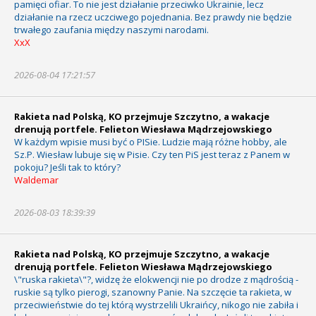
pamięci ofiar. To nie jest działanie przeciwko Ukrainie, lecz
działanie na rzecz uczciwego pojednania. Bez prawdy nie będzie
trwałego zaufania między naszymi narodami.
XxX
2026-08-04 17:21:57
Rakieta nad Polską, KO przejmuje Szczytno, a wakacje
drenują portfele. Felieton Wiesława Mądrzejowskiego
W każdym wpisie musi być o PISie. Ludzie mają różne hobby, ale
Sz.P. Wiesław lubuje się w Pisie. Czy ten PiS jest teraz z Panem w
pokoju? Jeśli tak to który?
Waldemar
2026-08-03 18:39:39
Rakieta nad Polską, KO przejmuje Szczytno, a wakacje
drenują portfele. Felieton Wiesława Mądrzejowskiego
\"ruska rakieta\"?, widzę że elokwencji nie po drodze z mądrością -
ruskie są tylko pierogi, szanowny Panie. Na szczęcie ta rakieta, w
przeciwieństwie do tej którą wystrzelili Ukraińcy, nikogo nie zabiła i