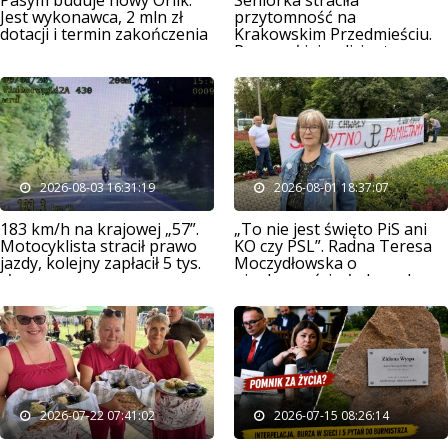
Jest wykonawca, 2 mln zł
przytomność na
dotacji i termin zakończenia
Krakowskim Przedmieściu.
prac
Pomagał jej policjant ze
Szczytna
2026-08-03 16:31:19
2026-08-01 18:37:07
183 km/h na krajowej „57”.
„To nie jest święto PiS ani
Motocyklista stracił prawo
KO czy PSL”. Radna Teresa
jazdy, kolejny zapłacił 5 tys.
Moczydłowska o
zł
nieobecności władz podczas
godziny „W”
2026-07-22 07:41:02
2026-07-15 08:26:14