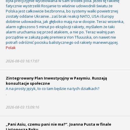
była precyzyjnie wycelowana w sam środek pola. Jeżeli tę rakietę
fatycznie wystrzelili Rosjanie to właśnie udowodnili światu że
Polska jest całkowicie bezbronna, bo systemy walki powietrznej
zostały oddane Ukrainie...zaś brak reakcji NATO, USA i Europy
dobitnie udowadnia, jak głęboko mają na w doopie. Teraz wisienka,
alarm ogłoszono 5 minut po eksplozji rakiety, myślałem że taki
alarm uruchamia się przed atakiem, a nie po. Teraz walnij pan
porządnie w zakutą pałę premiera Von Tfuuuska, on nawet nie
potrafi odróżnić pocisku balistycznego od rakiety manewrującej.
Polak
2026-08-03 16:17:07
Zintegrowany Plan Inwestycyjny w Pasymiu. Ruszają
konsultacje społeczne
A na prosty język, to co tam będzie na tych działkach?
.
2026-08-03 15:09:16
„Pani Asiu, czemu pani nie ma?”. Joanna Pusta w finale
Listonosza Roku