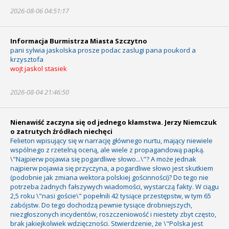
2026-08-06 04:51:17
Informacja Burmistrza Miasta Szczytno
pani sylwia jaskolska prosze podac zaslugi pana poukord a
krzysztofa
wojt jaskol stasiek
2026-08-04 21:46:50
Nienawiść zaczyna się od jednego kłamstwa. Jerzy Niemczuk
o zatrutych źródłach niechęci
Felieton wpisujący się w narrację głównego nurtu, mający niewiele
wspólnego z rzetelną oceną, ale wiele z propagandową papką.
\"Najpierw pojawia się pogardliwe słowo...\"? A może jednak
najpierw pojawia się przyczyna, a pogardliwe słowo jest skutkiem
(podobnie jak zmiana wektora polskiej gościnności)? Do tego nie
potrzeba żadnych fałszywych wiadomości, wystarczą fakty. W ciągu
2,5 roku \"nasi goście\" popełnili 42 tysiące przestępstw, w tym 65
zabójstw. Do tego dochodzą pewnie tysiące drobniejszych,
niezgłoszonych incydentów, roszczeniowość i niestety zbyt często,
brak jakiejkolwiek wdzięczności. Stwierdzenie, że \"Polska jest