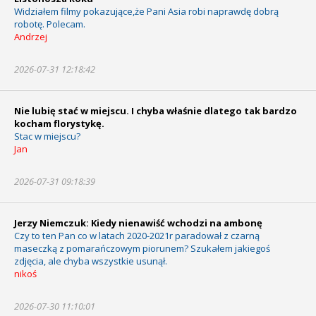
Widziałem filmy pokazujące,że Pani Asia robi naprawdę dobrą
robotę. Polecam.
Andrzej
2026-07-31 12:18:42
Nie lubię stać w miejscu. I chyba właśnie dlatego tak bardzo
kocham florystykę.
Stac w miejscu?
Jan
2026-07-31 09:18:39
Jerzy Niemczuk: Kiedy nienawiść wchodzi na ambonę
Czy to ten Pan co w latach 2020-2021r paradował z czarną
maseczką z pomarańczowym piorunem? Szukałem jakiegoś
zdjęcia, ale chyba wszystkie usunął.
nikoś
2026-07-30 11:10:01