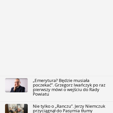
„Emerytura? Będzie musiała
poczekać”. Grzegorz Iwańczyk po raz
pierwszy mówi o wejściu do Rady
Powiatu
Nie tylko o „Ranczu”. Jerzy Niemczuk
przyciągnął do Pasymia tłumy