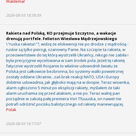
Waldemar
2026-08-03 18:39:39
Rakieta nad Polską, KO przejmuje Szczytno, a wakacje
drenują portfele. Felieton Wiesława Mądrzejowskiego
\"ruska rakieta\"?, widzę że elokwencji nie po drodze z mądrością -
ruskie są tylko pierogi, szanowny Panie. Na szczęcie ta rakieta, w
przeciwieństwie do tej którą wystrzelili Ukraińcy, nikogo nie zabiła i
była precyzyjnie wycelowana w sam środek pola. Jeżeli tę rakietę
fatycznie wystrzelili Rosjanie to właśnie udowodnili światu że
Polska jest całkowicie bezbronna, bo systemy walki powietrznej
zostały oddane Ukrainie...zaś brak reakcji NATO, USA i Europy
dobitnie udowadnia, jak głęboko mają na w doopie. Teraz wisienka,
alarm ogłoszono 5 minut po eksplozji rakiety, myślałem że taki
alarm uruchamia się przed atakiem, a nie po. Teraz walnij pan
porządnie w zakutą pałę premiera Von Tfuuuska, on nawet nie
potrafi odróżnić pocisku balistycznego od rakiety manewrującej.
Polak
2026-08-03 16:17:07