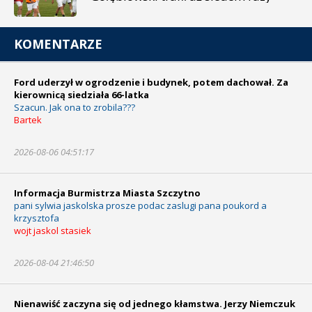
KOMENTARZE
Ford uderzył w ogrodzenie i budynek, potem dachował. Za
kierownicą siedziała 66-latka
Szacun. Jak ona to zrobila???
Bartek
2026-08-06 04:51:17
Informacja Burmistrza Miasta Szczytno
pani sylwia jaskolska prosze podac zaslugi pana poukord a
krzysztofa
wojt jaskol stasiek
2026-08-04 21:46:50
Nienawiść zaczyna się od jednego kłamstwa. Jerzy Niemczuk