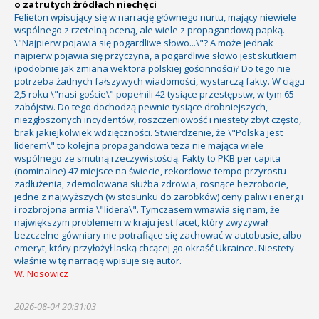
o zatrutych źródłach niechęci
Felieton wpisujący się w narrację głównego nurtu, mający niewiele
wspólnego z rzetelną oceną, ale wiele z propagandową papką.
\"Najpierw pojawia się pogardliwe słowo...\"? A może jednak
najpierw pojawia się przyczyna, a pogardliwe słowo jest skutkiem
(podobnie jak zmiana wektora polskiej gościnności)? Do tego nie
potrzeba żadnych fałszywych wiadomości, wystarczą fakty. W ciągu
2,5 roku \"nasi goście\" popełnili 42 tysiące przestępstw, w tym 65
zabójstw. Do tego dochodzą pewnie tysiące drobniejszych,
niezgłoszonych incydentów, roszczeniowość i niestety zbyt często,
brak jakiejkolwiek wdzięczności. Stwierdzenie, że \"Polska jest
liderem\" to kolejna propagandowa teza nie mająca wiele
wspólnego ze smutną rzeczywistością. Fakty to PKB per capita
(nominalne)-47 miejsce na świecie, rekordowe tempo przyrostu
zadłużenia, zdemolowana służba zdrowia, rosnące bezrobocie,
jedne z najwyższych (w stosunku do zarobków) ceny paliw i energii
i rozbrojona armia \"lidera\". Tymczasem wmawia się nam, że
największym problemem w kraju jest facet, który zwyzywał
bezczelne gówniary nie potrafiące się zachować w autobusie, albo
emeryt, który przyłożył laską chcącej go okraść Ukraince. Niestety
właśnie w tę narrację wpisuje się autor.
W. Nosowicz
2026-08-04 20:31:03