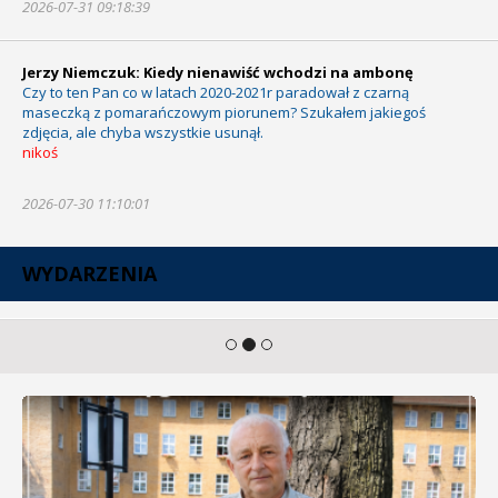
2026-07-31 09:18:39
Jerzy Niemczuk: Kiedy nienawiść wchodzi na ambonę
Czy to ten Pan co w latach 2020-2021r paradował z czarną
maseczką z pomarańczowym piorunem? Szukałem jakiegoś
zdjęcia, ale chyba wszystkie usunął.
nikoś
2026-07-30 11:10:01
WYDARZENIA