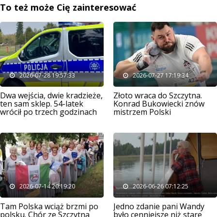
To też może Cię zainteresować
2026-07-28 19:57:33
2026-07-27 17:19:34
Dwa wejścia, dwie kradzieże,
Złoto wraca do Szczytna.
ten sam sklep. 54-latek
Konrad Bukowiecki znów
wrócił po trzech godzinach
mistrzem Polski
2026-07-14 20:19:20
2026-06-26 07:12:25
Tam Polska wciąż brzmi po
Jedno zdanie pani Wandy
polsku. Chór ze Szczytna
było cenniejsze niż stare