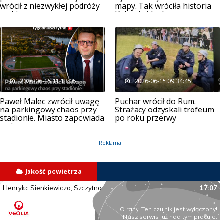
wrócił z niezwykłej podróży
mapy. Tak wróciła historia
na Litwę
Kalwy (wideo)
2026-06-15 11:13:05
2026-06-15 09:34:45
Paweł Malec zwrócił uwagę
Puchar wrócił do Rum.
na parkingowy chaos przy
Strażacy odzyskali trofeum
stadionie. Miasto zapowiada
po roku przerwy
zmiany
Reklama
Jakość powietrza