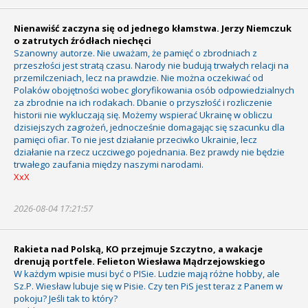
Nienawiść zaczyna się od jednego kłamstwa. Jerzy Niemczuk
o zatrutych źródłach niechęci
Szanowny autorze. Nie uważam, że pamięć o zbrodniach z
przeszłości jest stratą czasu. Narody nie budują trwałych relacji na
przemilczeniach, lecz na prawdzie. Nie można oczekiwać od
Polaków obojętności wobec gloryfikowania osób odpowiedzialnych
za zbrodnie na ich rodakach. Dbanie o przyszłość i rozliczenie
historii nie wykluczają się. Możemy wspierać Ukrainę w obliczu
dzisiejszych zagrożeń, jednocześnie domagając się szacunku dla
pamięci ofiar. To nie jest działanie przeciwko Ukrainie, lecz
działanie na rzecz uczciwego pojednania. Bez prawdy nie będzie
trwałego zaufania między naszymi narodami.
XxX
2026-08-04 17:21:57
Rakieta nad Polską, KO przejmuje Szczytno, a wakacje
drenują portfele. Felieton Wiesława Mądrzejowskiego
W każdym wpisie musi być o PISie. Ludzie mają różne hobby, ale
Sz.P. Wiesław lubuje się w Pisie. Czy ten PiS jest teraz z Panem w
pokoju? Jeśli tak to który?