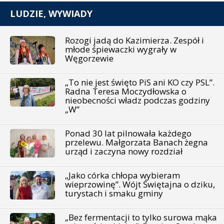
LUDZIE, WYWIADY
Rozogi jadą do Kazimierza. Zespół i
młode śpiewaczki wygrały w
Węgorzewie
„To nie jest święto PiS ani KO czy PSL”.
Radna Teresa Moczydłowska o
nieobecności władz podczas godziny
„W”
Ponad 30 lat pilnowała każdego
przelewu. Małgorzata Banach żegna
urząd i zaczyna nowy rozdział
„Jako córka chłopa wybieram
wieprzowinę”. Wójt Świętajna o dziku,
turystach i smaku gminy
„Bez fermentacji to tylko surowa mąka