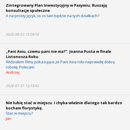
Zintegrowany Plan Inwestycyjny w Pasymiu. Ruszają
konsultacje społeczne
A na prosty język, to co tam będzie na tych działkach?
.
2026-08-03 15:09:16
„Pani Asiu, czemu pani nie ma?”. Joanna Pusta w finale
Listonosza Roku
Widziałem filmy pokazujące,że Pani Asia robi naprawdę dobrą
robotę. Polecam.
Andrzej
2026-07-31 12:18:42
Nie lubię stać w miejscu. I chyba właśnie dlatego tak bardzo
kocham florystykę.
Stac w miejscu?
Jan