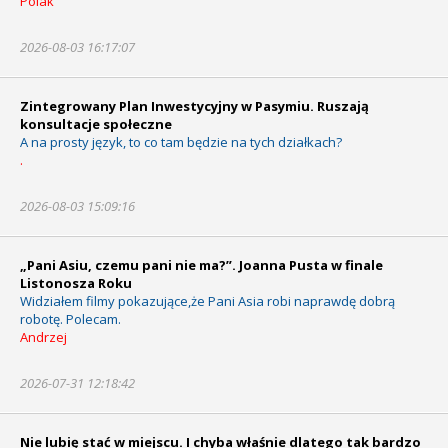
Polak
2026-08-03 16:17:07
Zintegrowany Plan Inwestycyjny w Pasymiu. Ruszają
konsultacje społeczne
A na prosty język, to co tam będzie na tych działkach?
.
2026-08-03 15:09:16
„Pani Asiu, czemu pani nie ma?”. Joanna Pusta w finale
Listonosza Roku
Widziałem filmy pokazujące,że Pani Asia robi naprawdę dobrą
robotę. Polecam.
Andrzej
2026-07-31 12:18:42
Nie lubię stać w miejscu. I chyba właśnie dlatego tak bardzo