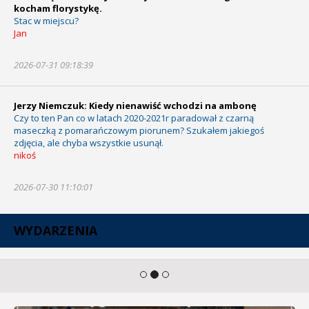
kocham florystykę.
Stac w miejscu?
Jan
2026-07-31 09:18:39
Jerzy Niemczuk: Kiedy nienawiść wchodzi na ambonę
Czy to ten Pan co w latach 2020-2021r paradował z czarną
maseczką z pomarańczowym piorunem? Szukałem jakiegoś
zdjęcia, ale chyba wszystkie usunął.
nikoś
2026-07-30 11:10:01
WYDARZENIA