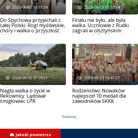
2026-06-07 16:11:34
2026-06-05 07:10:24
Do Spychowa przyjechali z
Finału nie było, ale była
całej Polski. Rogi myśliwskie,
walka. Uczniowie z Rudki
chóry i walka o przyszłość
zagrali w olsztyńskim
cietrzewia
turnieju (zdjęcia)
2026-06-02 07:09:21
2026-05-23 18:41:27
Nagła walka o życie w
Rodzeństwo Nowaków
Rekownicy. Lądował
najlepsze! 10 medali dla
śmigłowiec LPR
zawodników SKKK
Reklama
Jakość powietrza