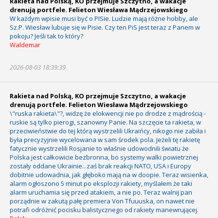
Rakieta nad Polską, KO przejmuje Szczytno, a wakacje
drenują portfele. Felieton Wiesława Mądrzejowskiego
W każdym wpisie musi być o PISie. Ludzie mają różne hobby, ale
Sz.P. Wiesław lubuje się w Pisie. Czy ten PiS jest teraz z Panem w
pokoju? Jeśli tak to który?
Waldemar
2026-08-03 18:39:39
Rakieta nad Polską, KO przejmuje Szczytno, a wakacje
drenują portfele. Felieton Wiesława Mądrzejowskiego
\"ruska rakieta\"?, widzę że elokwencji nie po drodze z mądrością -
ruskie są tylko pierogi, szanowny Panie. Na szczęcie ta rakieta, w
przeciwieństwie do tej którą wystrzelili Ukraińcy, nikogo nie zabiła i
była precyzyjnie wycelowana w sam środek pola. Jeżeli tę rakietę
fatycznie wystrzelili Rosjanie to właśnie udowodnili światu że
Polska jest całkowicie bezbronna, bo systemy walki powietrznej
zostały oddane Ukrainie...zaś brak reakcji NATO, USA i Europy
dobitnie udowadnia, jak głęboko mają na w doopie. Teraz wisienka,
alarm ogłoszono 5 minut po eksplozji rakiety, myślałem że taki
alarm uruchamia się przed atakiem, a nie po. Teraz walnij pan
porządnie w zakutą pałę premiera Von Tfuuuska, on nawet nie
potrafi odróżnić pocisku balistycznego od rakiety manewrującej.