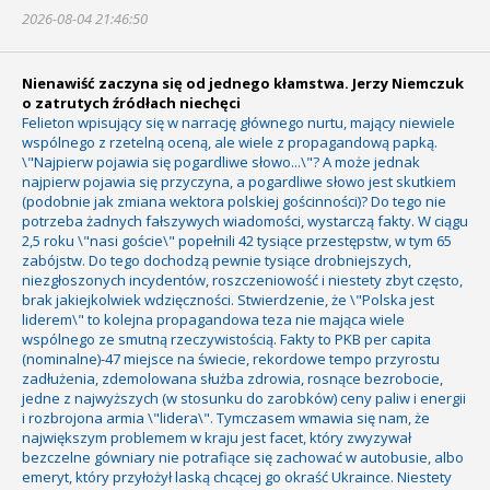
2026-08-04 21:46:50
Nienawiść zaczyna się od jednego kłamstwa. Jerzy Niemczuk
o zatrutych źródłach niechęci
Felieton wpisujący się w narrację głównego nurtu, mający niewiele
wspólnego z rzetelną oceną, ale wiele z propagandową papką.
\"Najpierw pojawia się pogardliwe słowo...\"? A może jednak
najpierw pojawia się przyczyna, a pogardliwe słowo jest skutkiem
(podobnie jak zmiana wektora polskiej gościnności)? Do tego nie
potrzeba żadnych fałszywych wiadomości, wystarczą fakty. W ciągu
2,5 roku \"nasi goście\" popełnili 42 tysiące przestępstw, w tym 65
zabójstw. Do tego dochodzą pewnie tysiące drobniejszych,
niezgłoszonych incydentów, roszczeniowość i niestety zbyt często,
brak jakiejkolwiek wdzięczności. Stwierdzenie, że \"Polska jest
liderem\" to kolejna propagandowa teza nie mająca wiele
wspólnego ze smutną rzeczywistością. Fakty to PKB per capita
(nominalne)-47 miejsce na świecie, rekordowe tempo przyrostu
zadłużenia, zdemolowana służba zdrowia, rosnące bezrobocie,
jedne z najwyższych (w stosunku do zarobków) ceny paliw i energii
i rozbrojona armia \"lidera\". Tymczasem wmawia się nam, że
największym problemem w kraju jest facet, który zwyzywał
bezczelne gówniary nie potrafiące się zachować w autobusie, albo
emeryt, który przyłożył laską chcącej go okraść Ukraince. Niestety