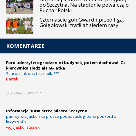
do Szczytna. Na stadionie powalczą o
Puchar Polski
Czternaście goli Gwardii przed ligą.
Gołębiowski trafił aż siedem razy
KOMENTARZE
Ford uderzył w ogrodzenie i budynek, potem dachował. Za
kierownicą siedziała 66-latka
Szacun. Jak ona to zrobila???
Bartek
2026-08-06 04:51:17
Informacja Burmistrza Miasta Szczytno
pani sylwia jaskolska prosze podac zaslugi pana poukord a
krzysztofa
wojt jaskol stasiek