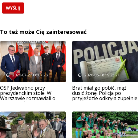
To też może Cię zainteresować
2026-07-27 08:07:28
2026-06-18 19:25:21
OSP Jedwabno przy
Brat miał go pobić, mąż
prezydenckim stole. W
dusić żonę. Policja po
Warszawie rozmawiali o
przyjeździe odkryła zupełnie
bezpieczeństwie gmin
inny obraz