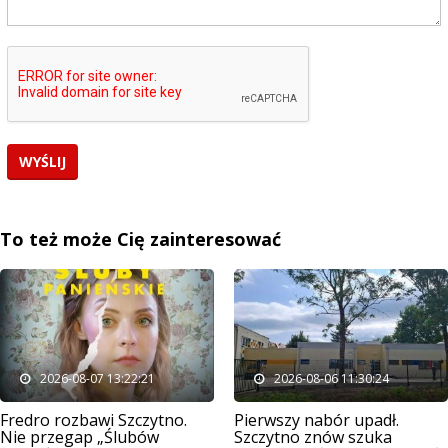
To też może Cię zainteresować
2026-08-07 13:22:21
2026-08-06 11:30:24
Fredro rozbawi Szczytno.
Pierwszy nabór upadł.
Nie przegap „Ślubów
Szczytno znów szuka