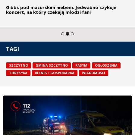
Gibbs pod mazurskim niebem. Jedwabno szykuje
koncert, na który czekają młodzi fani
TAGI
SZCZYTNO
GMINA SZCZYTNO
PASYM
OGŁOSZENIA
TURYSYKA
BIZNES I GOSPODARKA
WIADOMOŚCI