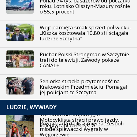
Ponad 74 tys. pasażerów od początku
roku. Lotnisko Olsztyn-Mazury rośnie
o 55,5 procent
Wójt pamięta smak sprzed pół wieku.
„Kiszka kosztowała 10,80 zł i ściągała
ludzi ze Szczytna”
Puchar Polski Strongman w Szczytnie
trafi do telewizji. Zawody pokaże
CANAL+
Seniorka straciła przytomność na
Krakowskim Przedmieściu. Pomagał
jej policjant ze Szczytna
LUDZIE, WYWIADY
183 km/h na krajowej „57”.
Motocyklista stracił prawo jazdy,
Rozogi jadą do Kazimierza. Zespół i
kolejny zapłacił 5 tys. zł
młode śpiewaczki wygrały w
Węgorzewie