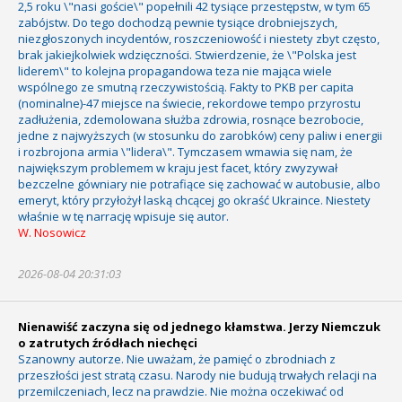
2,5 roku \"nasi goście\" popełnili 42 tysiące przestępstw, w tym 65
zabójstw. Do tego dochodzą pewnie tysiące drobniejszych,
niezgłoszonych incydentów, roszczeniowość i niestety zbyt często,
brak jakiejkolwiek wdzięczności. Stwierdzenie, że \"Polska jest
liderem\" to kolejna propagandowa teza nie mająca wiele
wspólnego ze smutną rzeczywistością. Fakty to PKB per capita
(nominalne)-47 miejsce na świecie, rekordowe tempo przyrostu
zadłużenia, zdemolowana służba zdrowia, rosnące bezrobocie,
jedne z najwyższych (w stosunku do zarobków) ceny paliw i energii
i rozbrojona armia \"lidera\". Tymczasem wmawia się nam, że
największym problemem w kraju jest facet, który zwyzywał
bezczelne gówniary nie potrafiące się zachować w autobusie, albo
emeryt, który przyłożył laską chcącej go okraść Ukraince. Niestety
właśnie w tę narrację wpisuje się autor.
W. Nosowicz
2026-08-04 20:31:03
Nienawiść zaczyna się od jednego kłamstwa. Jerzy Niemczuk
o zatrutych źródłach niechęci
Szanowny autorze. Nie uważam, że pamięć o zbrodniach z
przeszłości jest stratą czasu. Narody nie budują trwałych relacji na
przemilczeniach, lecz na prawdzie. Nie można oczekiwać od