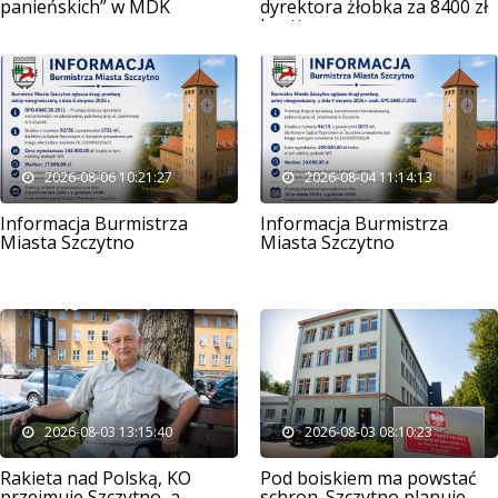
panieńskich” w MDK
dyrektora żłobka za 8400 zł
brutto
2026-08-06 10:21:27
2026-08-04 11:14:13
Informacja Burmistrza
Informacja Burmistrza
Miasta Szczytno
Miasta Szczytno
2026-08-03 13:15:40
2026-08-03 08:10:23
Rakieta nad Polską, KO
Pod boiskiem ma powstać
przejmuje Szczytno, a
schron. Szczytno planuje