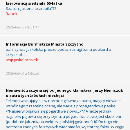
kierownicą siedziała 66-latka
Szacun. Jak ona to zrobila???
Bartek
2026-08-06 04:51:17
Informacja Burmistrza Miasta Szczytno
pani sylwia jaskolska prosze podac zaslugi pana poukord a
krzysztofa
wojt jaskol stasiek
2026-08-04 21:46:50
Nienawiść zaczyna się od jednego kłamstwa. Jerzy Niemczuk
o zatrutych źródłach niechęci
Felieton wpisujący się w narrację głównego nurtu, mający niewiele
wspólnego z rzetelną oceną, ale wiele z propagandową papką.
\"Najpierw pojawia się pogardliwe słowo...\"? A może jednak
najpierw pojawia się przyczyna, a pogardliwe słowo jest skutkiem
(podobnie jak zmiana wektora polskiej gościnności)? Do tego nie
potrzeba żadnych fałszywych wiadomości, wystarczą fakty. W ciągu