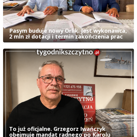
Pasym buduje nowy Orlik. Jest wykonawca,
2 mln zł dotacji i termin zakończenia prac
To już oficjalne. Grzegorz Iwańczyk
obejmuje mandat radnego po Karolu