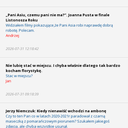
„Pani Asiu, czemu pani nie ma?”. Joanna Pusta w finale
Listonosza Roku
Widziałem filmy pokazujące,że Pani Asia robi naprawdę dobrą
robotę. Polecam.
Andrzej
2026-07-31 12:18:42
Nie lubię stać w miejscu. I chyba właśnie dlatego tak bardzo
kocham florystykę.
Stac w miejscu?
Jan
2026-07-31 09:18:39
Jerzy Niemczuk: Kiedy nienawiść wchodzi na ambonę
Czy to ten Pan co w latach 2020-2021r paradował z czarną
maseczką z pomarańczowym piorunem? Szukałem jakiegoś
zdjęcia, ale chyba wszystkie usunął.