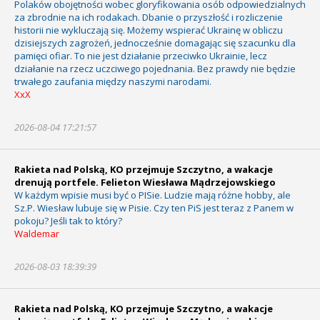
Polaków obojętności wobec gloryfikowania osób odpowiedzialnych
za zbrodnie na ich rodakach. Dbanie o przyszłość i rozliczenie
historii nie wykluczają się. Możemy wspierać Ukrainę w obliczu
dzisiejszych zagrożeń, jednocześnie domagając się szacunku dla
pamięci ofiar. To nie jest działanie przeciwko Ukrainie, lecz
działanie na rzecz uczciwego pojednania. Bez prawdy nie będzie
trwałego zaufania między naszymi narodami.
XxX
2026-08-04 17:21:57
Rakieta nad Polską, KO przejmuje Szczytno, a wakacje
drenują portfele. Felieton Wiesława Mądrzejowskiego
W każdym wpisie musi być o PISie. Ludzie mają różne hobby, ale
Sz.P. Wiesław lubuje się w Pisie. Czy ten PiS jest teraz z Panem w
pokoju? Jeśli tak to który?
Waldemar
2026-08-03 18:39:39
Rakieta nad Polską, KO przejmuje Szczytno, a wakacje