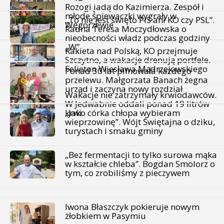
Rozogi jadą do Kazimierza. Zespół i
młode śpiewaczki wygrały w
„To nie jest święto PiS ani KO czy PSL”.
Węgorzewie
Radna Teresa Moczydłowska o
nieobecności władz podczas godziny
„W”
Rakieta nad Polską, KO przejmuje
Szczytno, a wakacje drenują portfele.
Felieton Wiesława Mądrzejowskiego
Ponad 30 lat pilnowała każdego
przelewu. Małgorzata Banach żegna
urząd i zaczyna nowy rozdział
Wakacje nie zatrzymały krwiodawców.
W Jedwabnie oddali ponad 19 litrów
krwi
„Jako córka chłopa wybieram
wieprzowinę”. Wójt Świętajna o dziku,
turystach i smaku gminy
„Bez fermentacji to tylko surowa mąka
w kształcie chleba”. Bogdan Smolorz o
tym, co zrobiliśmy z pieczywem
Iwona Błaszczyk pokieruje nowym
żłobkiem w Pasymiu