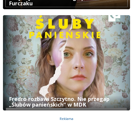
Furczaku
Fredro rozbawi Szczytno. Nie przegap
„Ślubów panieńskich” w MDK
Reklama