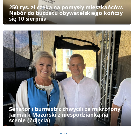
250 tys. zł czeka na pomysły mieszkańców.
Nabór do budżetu obywatelskiego kończy
się 10 sierpnia
Senator i burmistrz chwycili za mikrofony.
Jarmark Mazurski z niespodzianką na
scenie (Zdjęcia)