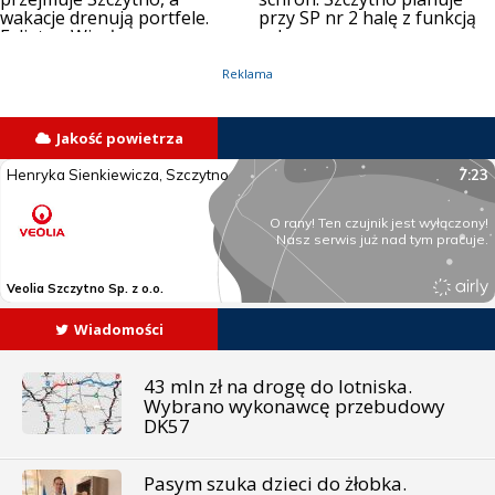
wakacje drenują portfele.
przy SP nr 2 halę z funkcją
Felieton Wiesława
ochronną
Mądrzejowskiego
Reklama
Jakość powietrza
Wiadomości
43 mln zł na drogę do lotniska.
Wybrano wykonawcę przebudowy
DK57
Pasym szuka dzieci do żłobka.