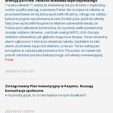
drenują portfele. Felieton Wiesława Mądrzejowskiego
\"ruska rakieta\"?, widzę że elokwencji nie po drodze z mądrością -
ruskie są tylko pierogi, szanowny Panie. Na szczęcie ta rakieta, w
przeciwieństwie do tej którą wystrzelili Ukraińcy, nikogo nie zabiła i
była precyzyjnie wycelowana w sam środek pola. Jeżeli tę rakietę
fatycznie wystrzelili Rosjanie to właśnie udowodnili światu że
Polska jest całkowicie bezbronna, bo systemy walki powietrznej
zostały oddane Ukrainie...zaś brak reakcji NATO, USA i Europy
dobitnie udowadnia, jak głęboko mają na w doopie. Teraz wisienka,
alarm ogłoszono 5 minut po eksplozji rakiety, myślałem że taki
alarm uruchamia się przed atakiem, a nie po. Teraz walnij pan
porządnie w zakutą pałę premiera Von Tfuuuska, on nawet nie
potrafi odróżnić pocisku balistycznego od rakiety manewrującej.
Polak
2026-08-03 16:17:07
Zintegrowany Plan Inwestycyjny w Pasymiu. Ruszają
konsultacje społeczne
A na prosty język, to co tam będzie na tych działkach?
.
2026-08-03 15:09:16