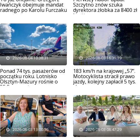
Iwańczyk obejmuje mandat
Szczytno znów szuka
radnego po Karolu Furczaku
dyrektora żłobka za 8400 zł
brutto
2026-08-04 10:38:31
2026-08-03 16:31:19
Ponad 74 tys. pasażerów od
183 km/h na krajowej „57”.
początku roku. Lotnisko
Motocyklista stracił prawo
Olsztyn-Mazury rośnie o
jazdy, kolejny zapłacił 5 tys.
55,5 procent
zł
2026-08-03 13:00:56
2026-08-03 08:47:29