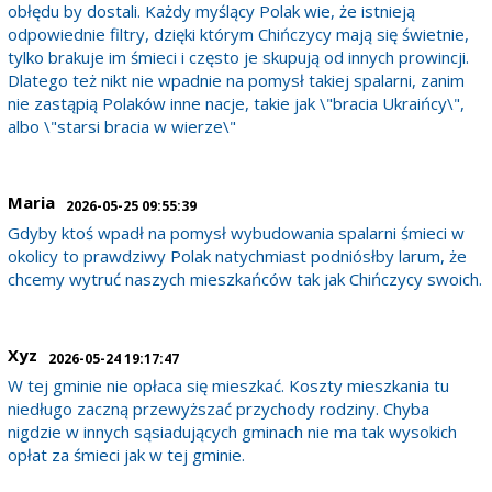
obłędu by dostali. Każdy myślący Polak wie, że istnieją
odpowiednie filtry, dzięki którym Chińczycy mają się świetnie,
tylko brakuje im śmieci i często je skupują od innych prowincji.
Dlatego też nikt nie wpadnie na pomysł takiej spalarni, zanim
nie zastąpią Polaków inne nacje, takie jak \"bracia Ukraińcy\",
albo \"starsi bracia w wierze\"
Maria
2026-05-25 09:55:39
Gdyby ktoś wpadł na pomysł wybudowania spalarni śmieci w
okolicy to prawdziwy Polak natychmiast podniósłby larum, że
chcemy wytruć naszych mieszkańców tak jak Chińczycy swoich.
Xyz
2026-05-24 19:17:47
W tej gminie nie opłaca się mieszkać. Koszty mieszkania tu
niedługo zaczną przewyższać przychody rodziny. Chyba
nigdzie w innych sąsiadujących gminach nie ma tak wysokich
opłat za śmieci jak w tej gminie.