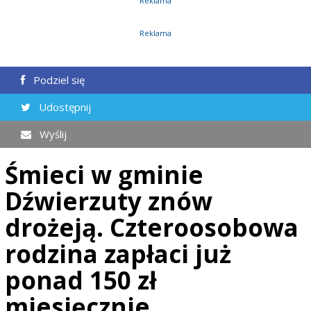
Reklama
Reklama
Podziel się
Udostępnij
Wyślij
Śmieci w gminie
Dźwierzuty znów
drożeją. Czteroosobowa
rodzina zapłaci już
ponad 150 zł
miesięcznie