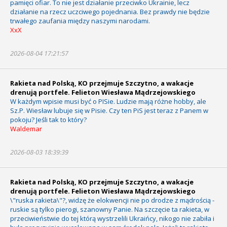
pamięci ofiar. To nie jest działanie przeciwko Ukrainie, lecz
działanie na rzecz uczciwego pojednania. Bez prawdy nie będzie
trwałego zaufania między naszymi narodami.
XxX
2026-08-04 17:21:57
Rakieta nad Polską, KO przejmuje Szczytno, a wakacje
drenują portfele. Felieton Wiesława Mądrzejowskiego
W każdym wpisie musi być o PISie. Ludzie mają różne hobby, ale
Sz.P. Wiesław lubuje się w Pisie. Czy ten PiS jest teraz z Panem w
pokoju? Jeśli tak to który?
Waldemar
2026-08-03 18:39:39
Rakieta nad Polską, KO przejmuje Szczytno, a wakacje
drenują portfele. Felieton Wiesława Mądrzejowskiego
\"ruska rakieta\"?, widzę że elokwencji nie po drodze z mądrością -
ruskie są tylko pierogi, szanowny Panie. Na szczęcie ta rakieta, w
przeciwieństwie do tej którą wystrzelili Ukraińcy, nikogo nie zabiła i