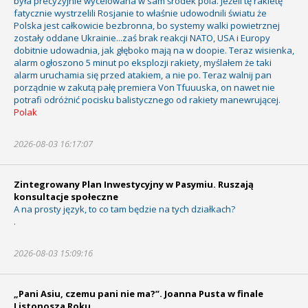
była precyzyjnie wycelowana w sam środek pola. Jeżeli tę rakietę
fatycznie wystrzelili Rosjanie to właśnie udowodnili światu że
Polska jest całkowicie bezbronna, bo systemy walki powietrznej
zostały oddane Ukrainie...zaś brak reakcji NATO, USA i Europy
dobitnie udowadnia, jak głęboko mają na w doopie. Teraz wisienka,
alarm ogłoszono 5 minut po eksplozji rakiety, myślałem że taki
alarm uruchamia się przed atakiem, a nie po. Teraz walnij pan
porządnie w zakutą pałę premiera Von Tfuuuska, on nawet nie
potrafi odróżnić pocisku balistycznego od rakiety manewrującej.
Polak
2026-08-03 16:17:07
Zintegrowany Plan Inwestycyjny w Pasymiu. Ruszają
konsultacje społeczne
A na prosty język, to co tam będzie na tych działkach?
.
2026-08-03 15:09:16
„Pani Asiu, czemu pani nie ma?”. Joanna Pusta w finale
Listonosza Roku