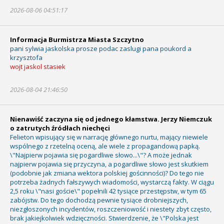
2026-08-06 04:51:17
Informacja Burmistrza Miasta Szczytno
pani sylwia jaskolska prosze podac zaslugi pana poukord a
krzysztofa
wojt jaskol stasiek
2026-08-04 21:46:50
Nienawiść zaczyna się od jednego kłamstwa. Jerzy Niemczuk
o zatrutych źródłach niechęci
Felieton wpisujący się w narrację głównego nurtu, mający niewiele
wspólnego z rzetelną oceną, ale wiele z propagandową papką.
\"Najpierw pojawia się pogardliwe słowo...\"? A może jednak
najpierw pojawia się przyczyna, a pogardliwe słowo jest skutkiem
(podobnie jak zmiana wektora polskiej gościnności)? Do tego nie
potrzeba żadnych fałszywych wiadomości, wystarczą fakty. W ciągu
2,5 roku \"nasi goście\" popełnili 42 tysiące przestępstw, w tym 65
zabójstw. Do tego dochodzą pewnie tysiące drobniejszych,
niezgłoszonych incydentów, roszczeniowość i niestety zbyt często,
brak jakiejkolwiek wdzięczności. Stwierdzenie, że \"Polska jest