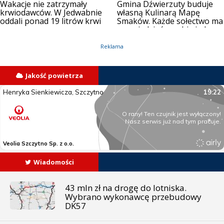
Wakacje nie zatrzymały
Gmina Dźwierzuty buduje
krwiodawców. W Jedwabnie
własną Kulinarą Mapę
oddali ponad 19 litrów krwi
Smaków. Każde sołectwo ma
opowiedzieć o sobie jednym
daniem
Reklama
Jakość powietrza
Wiadomości
43 mln zł na drogę do lotniska.
Wybrano wykonawcę przebudowy
DK57