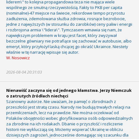
liderem\" to kolejna propagandowa teza nie mająca wiele
wspólnego ze smutną rzeczywistością. Fakty to PKB per capita
(nominalne)-47 miejsce na świecie, rekordowe tempo przyrostu
zadłużenia, zdemolowana służba zdrowia, rosnące bezrobocie,
jedne z najwyższych (w stosunku do zarobków) ceny paliw i energii
i rozbrojona armia \"lidera\". Tymczasem wmawia się nam, że
największym problemem w kraju jest facet, który zwyzywał
bezczelne gówniary nie potrafiące się zachować w autobusie, albo
emeryt, który przyłożył laską chcącej go okraść Ukraince. Niestety
właśnie w tę narrację wpisuje się autor.
W. Nosowicz
2026-08-04 20:31:03
Nienawiść zaczyna się od jednego kłamstwa. Jerzy Niemczuk
o zatrutych źródłach niechęci
Szanowny autorze. Nie uważam, że pamięć o zbrodniach z
przeszłości jest stratą czasu. Narody nie budują trwałych relacji na
przemilczeniach, lecz na prawdzie. Nie można oczekiwać od
Polaków obojętności wobec gloryfikowania osób odpowiedzialnych
za zbrodnie na ich rodakach. Dbanie o przyszłość i rozliczenie
historii nie wykluczają się. Możemy wspierać Ukrainę w obliczu
dzisiejszych zagrożeń, jednocześnie domagając się szacunku dla