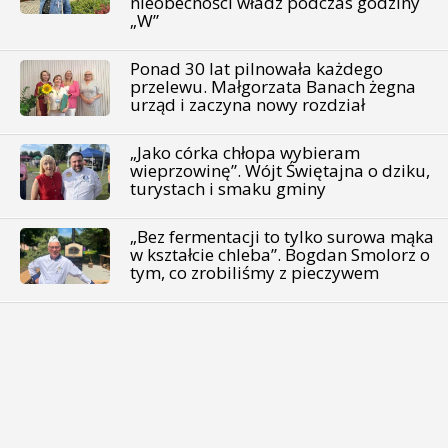
nieobecności władz podczas godziny
„W”
Ponad 30 lat pilnowała każdego
przelewu. Małgorzata Banach żegna
urząd i zaczyna nowy rozdział
„Jako córka chłopa wybieram
wieprzowinę”. Wójt Świętajna o dziku,
turystach i smaku gminy
„Bez fermentacji to tylko surowa mąka
w kształcie chleba”. Bogdan Smolorz o
tym, co zrobiliśmy z pieczywem